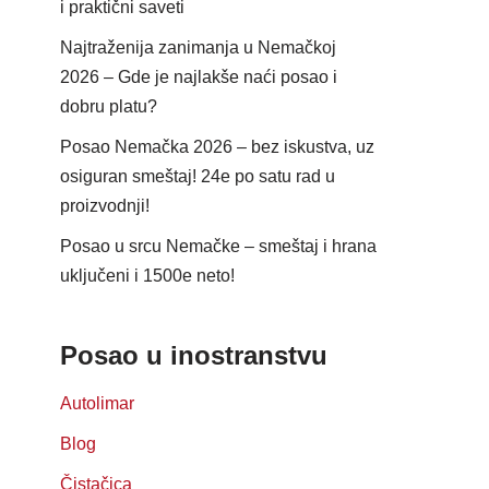
i praktični saveti
Najtraženija zanimanja u Nemačkoj
2026 – Gde je najlakše naći posao i
dobru platu?
Posao Nemačka 2026 – bez iskustva, uz
osiguran smeštaj! 24e po satu rad u
proizvodnji!
Posao u srcu Nemačke – smeštaj i hrana
uključeni i 1500e neto!
Posao u inostranstvu
Autolimar
Blog
Čistačica