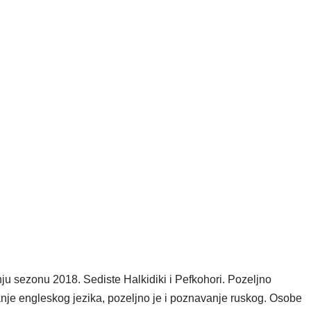
tnju sezonu 2018. Sediste Halkidiki i Pefkohori. Pozeljno
nje engleskog jezika, pozeljno je i poznavanje ruskog. Osobe