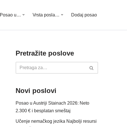
Posao u…
Vrsta posla…
Dodaj posao
Pretražite poslove
Novi poslovi
Posao u Austriji Stainach 2026: Neto
2.300 € i besplatan smeštaj
Učenje nemačkog jezika Najbolji resursi