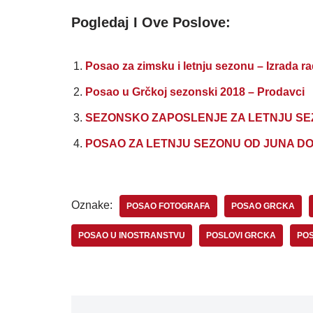
Pogledaj I Ove Poslove:
Posao za zimsku i letnju sezonu – Izrada r
Posao u Grčkoj sezonski 2018 – Prodavci
SEZONSKO ZAPOSLENJE ZA LETNJU SEZO
POSAO ZA LETNJU SEZONU OD JUNA DO S
Oznake:
POSAO FOTOGRAFA
POSAO GRCKA
POSAO U INOSTRANSTVU
POSLOVI GRCKA
POS