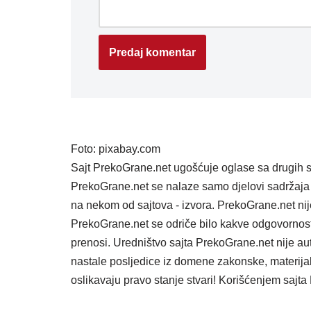
Foto: pixabay.com
Sajt PrekoGrane.net ugošćuje oglase sa drugih s
PrekoGrane.net se nalaze samo djelovi sadržaja 
na nekom od sajtova - izvora. PrekoGrane.net nij
PrekoGrane.net se odriče bilo kakve odgovornost
prenosi. Uredništvo sajta PrekoGrane.net nije au
nastale posljedice iz domene zakonske, materijaln
oslikavaju pravo stanje stvari! Korišćenjem saj