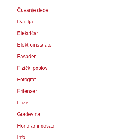
Čuvanje dece
Dadilja
Električar
Elektroinstalater
Fasader
Fizički poslovi
Fotograf
Frilenser
Frizer
Građevina
Honorarni posao
Info