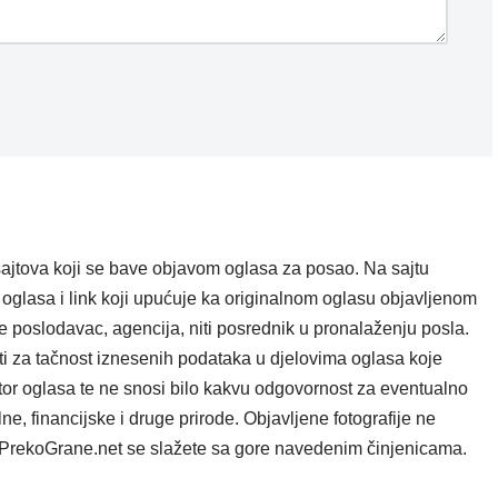
ajtova koji se bave objavom oglasa za posao. Na sajtu
oglasa i link koji upućuje ka originalnom oglasu objavljenom
e poslodavac, agencija, niti posrednik u pronalaženju posla.
i za tačnost iznesenih podataka u djelovima oglasa koje
tor oglasa te ne snosi bilo kakvu odgovornost za eventualno
e, financijske i druge prirode. Objavljene fotografije ne
ta PrekoGrane.net se slažete sa gore navedenim činjenicama.