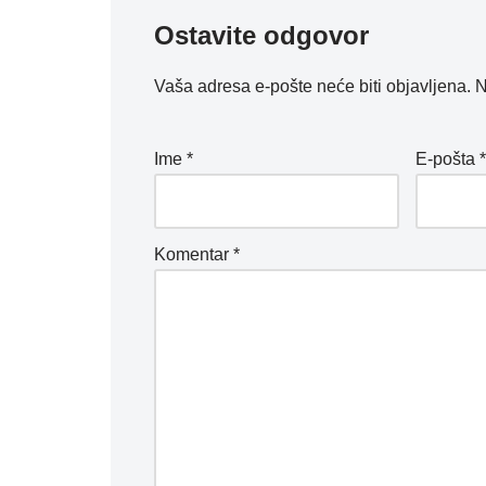
Ostavite odgovor
Vaša adresa e-pošte neće biti objavljena.
N
Ime
*
E-pošta
Komentar
*