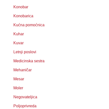
Konobar
Konobarica
Kućna pomoćnica
Kuhar
Kuvar
Letnji poslovi
Medicinska sestra
Mehaničar
Mesar
Moler
Negovateljica
Poljoprivreda