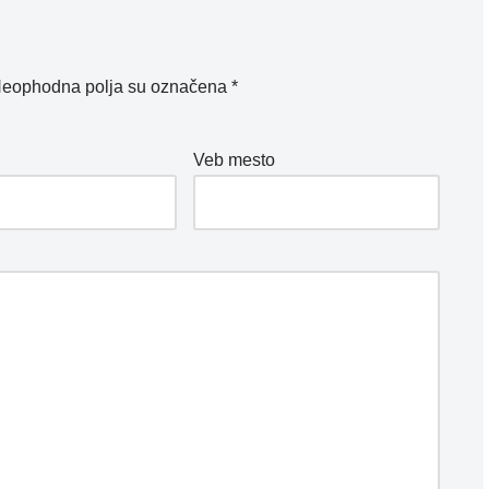
eophodna polja su označena
*
*
Veb mesto