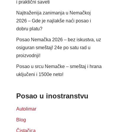
i praktični saveti
Najtraženija zanimanja u Nemačkoj
2026 – Gde je najlakše naći posao i
dobru platu?
Posao Nemačka 2026 – bez iskustva, uz
osiguran smeštaj! 24e po satu rad u
proizvodnji!
Posao u srcu Nemačke – smeštaj i hrana
uključeni i 1500e neto!
Posao u inostranstvu
Autolimar
Blog
Čistačica