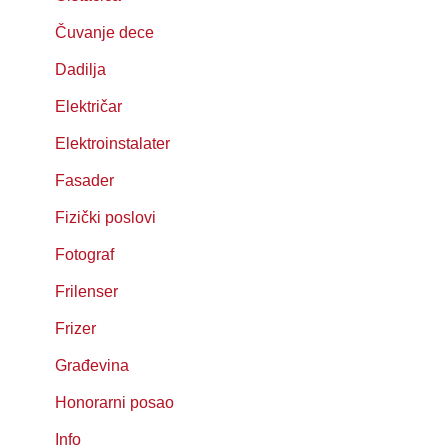
Čuvanje dece
Dadilja
Električar
Elektroinstalater
Fasader
Fizički poslovi
Fotograf
Frilenser
Frizer
Građevina
Honorarni posao
Info