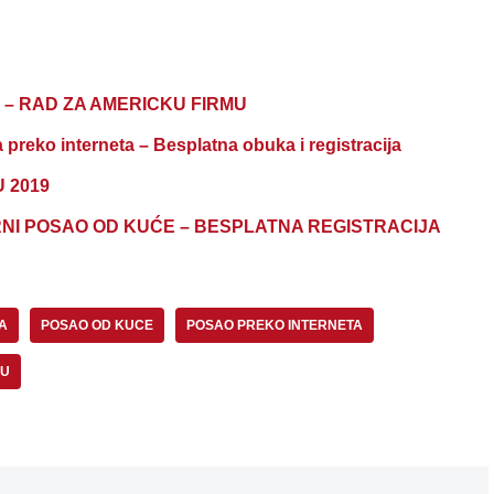
ta – RAD ZA AMERICKU FIRMU
ko interneta – Besplatna obuka i registracija
 2019
NI POSAO OD KUĆE – BESPLATNA REGISTRACIJA
A
POSAO OD KUCE
POSAO PREKO INTERNETA
VU