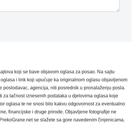
ajtova koji se bave objavom oglasa za posao. Na sajtu
oglasa i link koji upućuje ka originalnom oglasu objavljenom
e poslodavac, agencija, niti posrednik u pronalaženju posla.
i za tačnost iznesenih podataka u djelovima oglasa koje
tor oglasa te ne snosi bilo kakvu odgovornost za eventualno
e, financijske i druge prirode. Objavljene fotografije ne
ta PrekoGrane.net se slažete sa gore navedenim činjenicama.