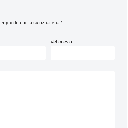
eophodna polja su označena
*
*
Veb mesto