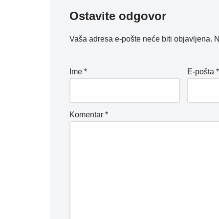
Ostavite odgovor
Vaša adresa e-pošte neće biti objavljena.
N
Ime
*
E-pošta
Komentar
*