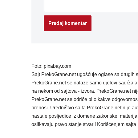
Foto: pixabay.com
Sajt PrekoGrane.net ugošćuje oglase sa drugih s
PrekoGrane.net se nalaze samo djelovi sadržaja 
na nekom od sajtova - izvora. PrekoGrane.net nij
PrekoGrane.net se odriče bilo kakve odgovornost
prenosi. Uredništvo sajta PrekoGrane.net nije au
nastale posljedice iz domene zakonske, materijaln
oslikavaju pravo stanje stvari! Korišćenjem saj