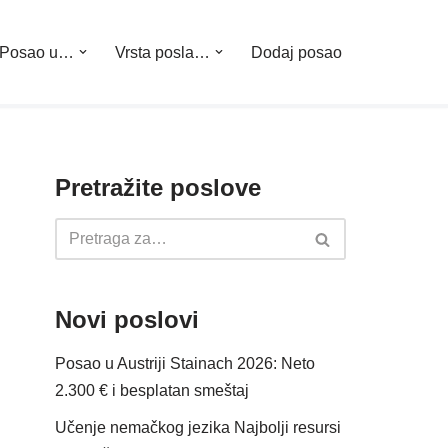
Posao u…
Vrsta posla…
Dodaj posao
Pretražite poslove
Novi poslovi
Posao u Austriji Stainach 2026: Neto
2.300 € i besplatan smeštaj
Učenje nemačkog jezika Najbolji resursi