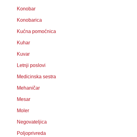
Konobar
Konobarica
Kućna pomoćnica
Kuhar
Kuvar
Letnji poslovi
Medicinska sestra
Mehaničar
Mesar
Moler
Negovateljica
Poljoprivreda