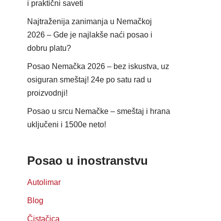
i praktični saveti
Najtraženija zanimanja u Nemačkoj
2026 – Gde je najlakše naći posao i
dobru platu?
Posao Nemačka 2026 – bez iskustva, uz
osiguran smeštaj! 24e po satu rad u
proizvodnji!
Posao u srcu Nemačke – smeštaj i hrana
uključeni i 1500e neto!
Posao u inostranstvu
Autolimar
Blog
Čistačica