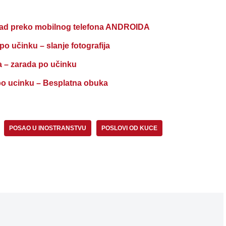
 preko mobilnog telefona ANDROIDA
o učinku – slanje fotografija
– zarada po učinku
 ucinku – Besplatna obuka
POSAO U INOSTRANSTVU
POSLOVI OD KUCE