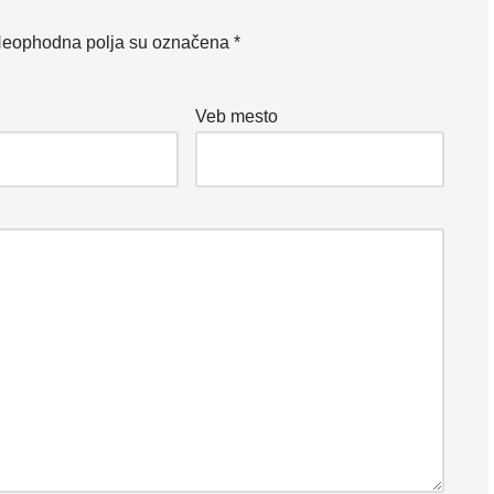
eophodna polja su označena
*
*
Veb mesto