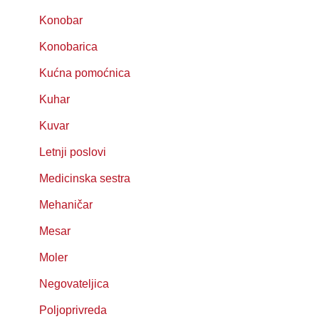
Konobar
Konobarica
Kućna pomoćnica
Kuhar
Kuvar
Letnji poslovi
Medicinska sestra
Mehaničar
Mesar
Moler
Negovateljica
Poljoprivreda