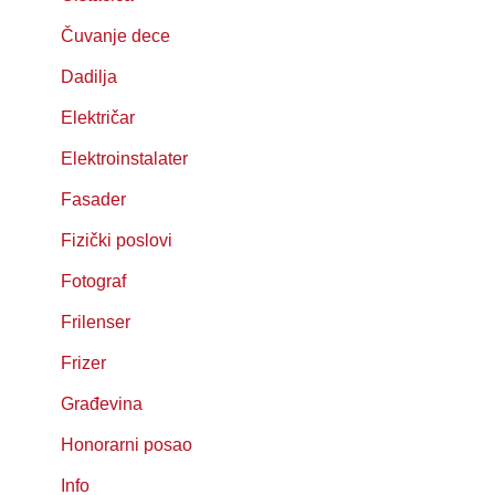
Čuvanje dece
Dadilja
Električar
Elektroinstalater
Fasader
Fizički poslovi
Fotograf
Frilenser
Frizer
Građevina
Honorarni posao
Info