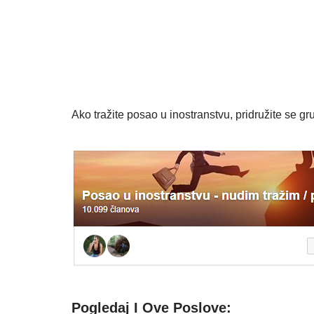
Ako tražite posao u inostranstvu, pridružite se gru
Pogledaj I Ove Poslove: