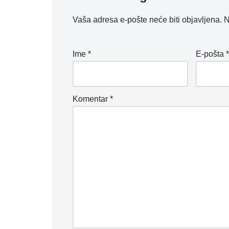
Vaša adresa e-pošte neće biti objavljena.
N
Ime
*
E-pošta
Komentar
*