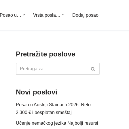
Posao u…
Vrsta posla…
Dodaj posao
Pretražite poslove
Novi poslovi
Posao u Austriji Stainach 2026: Neto
2.300 € i besplatan smeštaj
Učenje nemačkog jezika Najbolji resursi