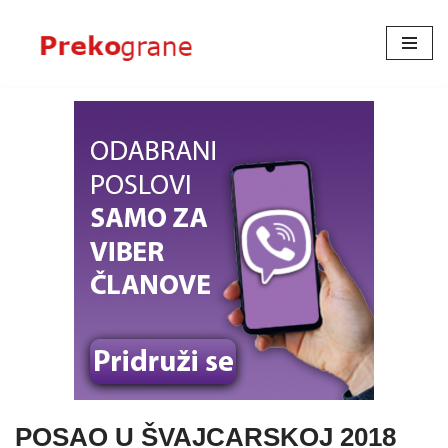
Skoči
na
sadržaj
POSAO U ŠVAJCARSKOJ 2018