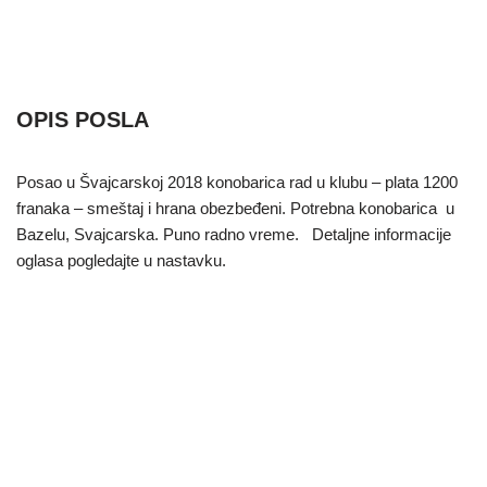
OPIS POSLA
Posao u Švajcarskoj 2018 konobarica rad u klubu – plata 1200
franaka – smeštaj i hrana obezbeđeni. Potrebna konobarica u
Bazelu, Svajcarska. Puno radno vreme.
Detaljne informacije
oglasa pogledajte u nastavku.