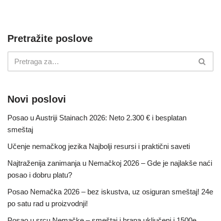
Pretražite poslove
Novi poslovi
Posao u Austriji Stainach 2026: Neto 2.300 € i besplatan
smeštaj
Učenje nemačkog jezika Najbolji resursi i praktični saveti
Najtraženija zanimanja u Nemačkoj 2026 – Gde je najlakše naći
posao i dobru platu?
Posao Nemačka 2026 – bez iskustva, uz osiguran smeštaj! 24e
po satu rad u proizvodnji!
Posao u srcu Nemačke – smeštaj i hrana uključeni i 1500e