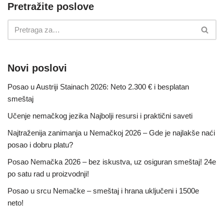
Pretražite poslove
Novi poslovi
Posao u Austriji Stainach 2026: Neto 2.300 € i besplatan
smeštaj
Učenje nemačkog jezika Najbolji resursi i praktični saveti
Najtraženija zanimanja u Nemačkoj 2026 – Gde je najlakše naći
posao i dobru platu?
Posao Nemačka 2026 – bez iskustva, uz osiguran smeštaj! 24e
po satu rad u proizvodnji!
Posao u srcu Nemačke – smeštaj i hrana uključeni i 1500e
neto!