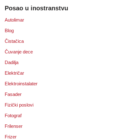
Posao u inostranstvu
Autolimar
Blog
Čistačica
Čuvanje dece
Dadilja
Električar
Elektroinstalater
Fasader
Fizički poslovi
Fotograf
Frilenser
Frizer