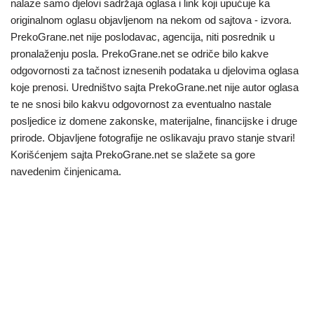
nalaze samo djelovi sadržaja oglasa i link koji upućuje ka
originalnom oglasu objavljenom na nekom od sajtova - izvora.
PrekoGrane.net nije poslodavac, agencija, niti posrednik u
pronalaženju posla. PrekoGrane.net se odriče bilo kakve
odgovornosti za tačnost iznesenih podataka u djelovima oglasa
koje prenosi. Uredništvo sajta PrekoGrane.net nije autor oglasa
te ne snosi bilo kakvu odgovornost za eventualno nastale
posljedice iz domene zakonske, materijalne, financijske i druge
prirode. Objavljene fotografije ne oslikavaju pravo stanje stvari!
Korišćenjem sajta PrekoGrane.net se slažete sa gore
navedenim činjenicama.