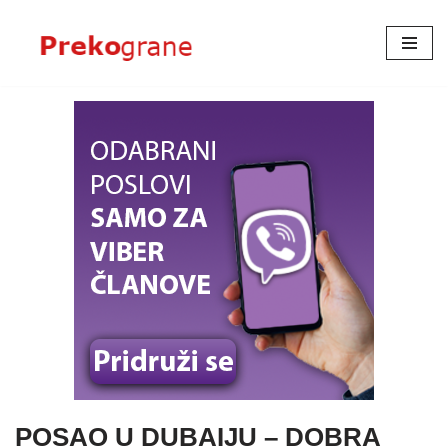
Skoči
na
sadržaj
POSAO U DUBAIJU – DOBRA