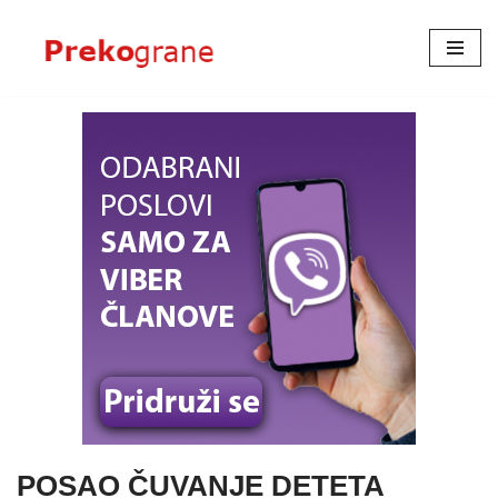
Skoči
na
sadržaj
POSAO ČUVANJE DETETA