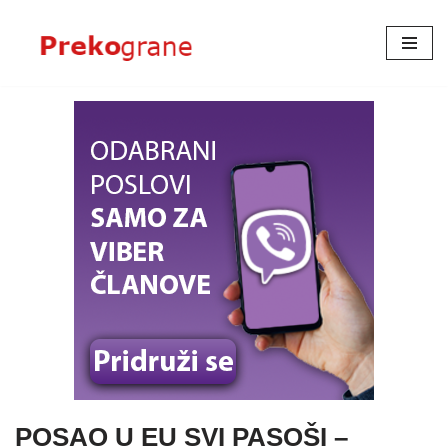
Skoči
na
sadržaj
POSAO U EU SVI PASOŠI –