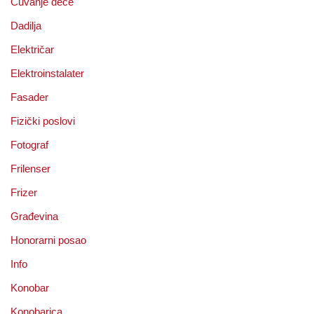
Čuvanje dece
Dadilja
Električar
Elektroinstalater
Fasader
Fizički poslovi
Fotograf
Frilenser
Frizer
Građevina
Honorarni posao
Info
Konobar
Konobarica