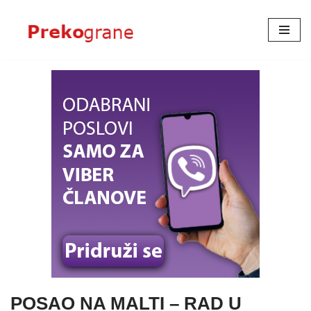
Skoči
na
sadržaj
POSAO NA MALTI – RAD U