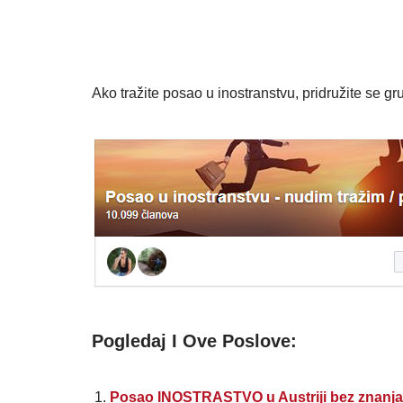
Ako tražite posao u inostranstvu, pridružite se gru
Pogledaj I Ove Poslove:
Posao INOSTRASTVO u Austriji bez znanja 