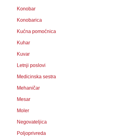
Konobar
Konobarica
Kućna pomoćnica
Kuhar
Kuvar
Letnji poslovi
Medicinska sestra
Mehaničar
Mesar
Moler
Negovateljica
Poljoprivreda