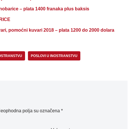
arice – plata 1400 franaka plus baksis
RICE
ari, pomoćni kuvari 2018 – plata 1200 do 2000 dolara
NOSTRANSTVU
POSLOVI U INOSTRANSTVU
eophodna polja su označena
*