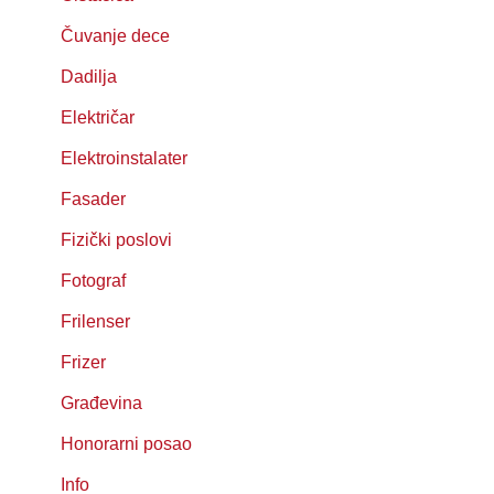
Čuvanje dece
Dadilja
Električar
Elektroinstalater
Fasader
Fizički poslovi
Fotograf
Frilenser
Frizer
Građevina
Honorarni posao
Info