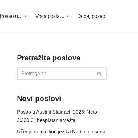
Posao u…
Vrsta posla…
Dodaj posao
Pretražite poslove
Novi poslovi
Posao u Austriji Stainach 2026: Neto
2.300 € i besplatan smeštaj
Učenje nemačkog jezika Najbolji resursi