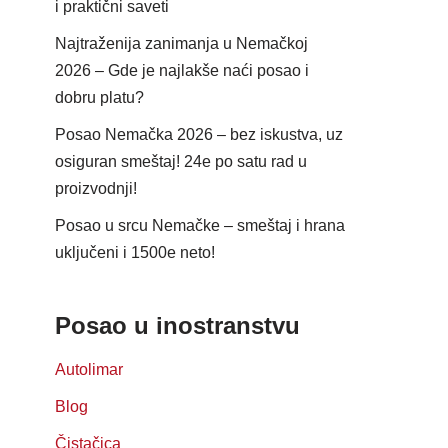
i praktični saveti
Najtraženija zanimanja u Nemačkoj
2026 – Gde je najlakše naći posao i
dobru platu?
Posao Nemačka 2026 – bez iskustva, uz
osiguran smeštaj! 24e po satu rad u
proizvodnji!
Posao u srcu Nemačke – smeštaj i hrana
uključeni i 1500e neto!
Posao u inostranstvu
Autolimar
Blog
Čistačica