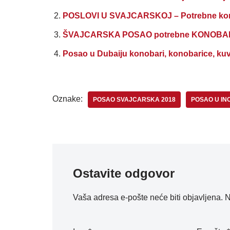
POSLOVI U SVAJCARSKOJ – Potrebne konob
ŠVAJCARSKA POSAO potrebne KONOBA
Posao u Dubaiju konobari, konobarice, kuv
Oznake:
POSAO SVAJCARSKA 2018
POSAO U I
Ostavite odgovor
Vaša adresa e-pošte neće biti objavljena.
N