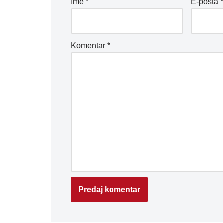
Ime
*
E-pošta
Komentar
*