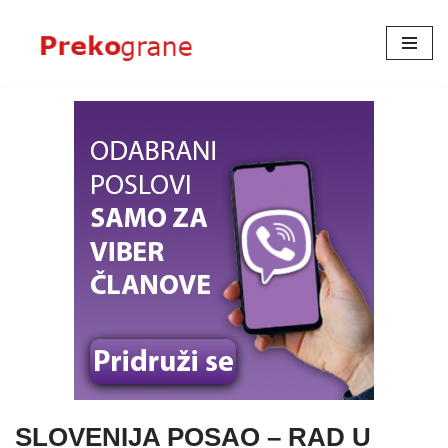
Skoči
na
sadržaj
SLOVENIJA POSAO – RAD U