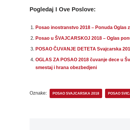
Pogledaj I Ove Poslove:
Posao inostranstvo 2018 – Ponuda Oglas z
Posao u ŠVAJCARSKOJ 2018 – Oglas ponu
POSAO ČUVANJE DETETA Svajcarska 2018 
OGLAS ZA POSAO 2018 čuvanje dece u Švajc
smestaj i hrana obezbedjeni
Oznake:
POSAO SVAJCARSKA 2018
POSAO SVI