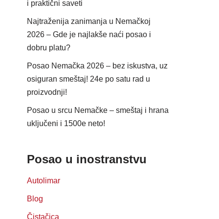
i praktični saveti
Najtraženija zanimanja u Nemačkoj
2026 – Gde je najlakše naći posao i
dobru platu?
Posao Nemačka 2026 – bez iskustva, uz
osiguran smeštaj! 24e po satu rad u
proizvodnji!
Posao u srcu Nemačke – smeštaj i hrana
uključeni i 1500e neto!
Posao u inostranstvu
Autolimar
Blog
Čistačica