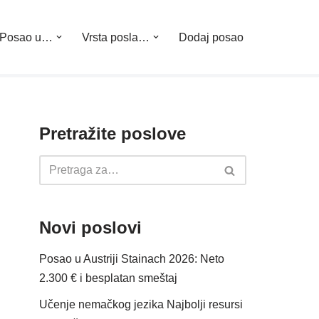
Posao u…
Vrsta posla…
Dodaj posao
Pretražite poslove
Novi poslovi
Posao u Austriji Stainach 2026: Neto
2.300 € i besplatan smeštaj
Učenje nemačkog jezika Najbolji resursi