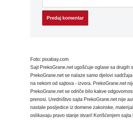
Foto: pixabay.com
Sajt PrekoGrane.net ugošćuje oglase sa drugih s
PrekoGrane.net se nalaze samo djelovi sadržaja 
na nekom od sajtova - izvora. PrekoGrane.net nij
PrekoGrane.net se odriče bilo kakve odgovornost
prenosi. Uredništvo sajta PrekoGrane.net nije au
nastale posljedice iz domene zakonske, materijaln
oslikavaju pravo stanje stvari! Korišćenjem saj