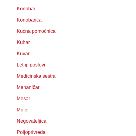
Konobar
Konobarica
Kućna pomoćnica
Kuhar
Kuvar
Letnji poslovi
Medicinska sestra
Mehaničar
Mesar
Moler
Negovateljica
Poljoprivreda