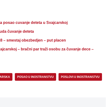
a posao cuvanje deteta u Svajcarskoj
da čuvanje deteta
– smestaj obezbedjen – put placen
arskoj – bračni par traži osobu za čuvanje dece –
CARSKA
POSAO U INOSTRANSTVU
POSLOVI U INOSTRANSTVU