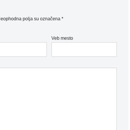
eophodna polja su označena
*
*
Veb mesto