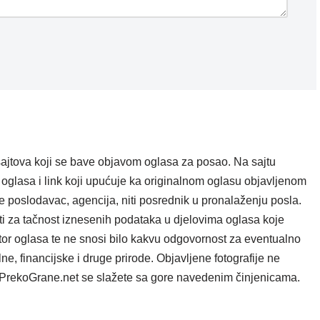
ajtova koji se bave objavom oglasa za posao. Na sajtu
oglasa i link koji upućuje ka originalnom oglasu objavljenom
e poslodavac, agencija, niti posrednik u pronalaženju posla.
i za tačnost iznesenih podataka u djelovima oglasa koje
tor oglasa te ne snosi bilo kakvu odgovornost za eventualno
e, financijske i druge prirode. Objavljene fotografije ne
ta PrekoGrane.net se slažete sa gore navedenim činjenicama.