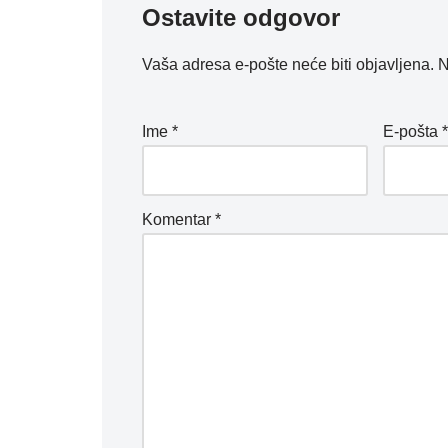
Ostavite odgovor
Vaša adresa e-pošte neće biti objavljena.
N
Ime
*
E-pošta
Komentar
*