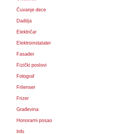
Čuvanje dece
Dadilja
Električar
Elektroinstalater
Fasader
Fizički poslovi
Fotograf
Frilenser
Frizer
Građevina
Honorarni posao
Info