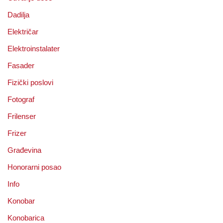
Dadilja
Električar
Elektroinstalater
Fasader
Fizički poslovi
Fotograf
Frilenser
Frizer
Građevina
Honorarni posao
Info
Konobar
Konobarica