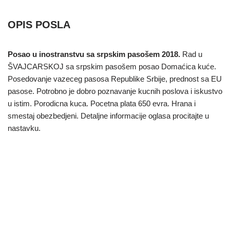
OPIS POSLA
Posao u inostranstvu sa srpskim pasošem 2018.
Rad u
ŠVAJCARSKOJ sa srpskim pasošem posao Domaćica kuće.
Posedovanje vazeceg pasosa Republike Srbije, prednost sa EU
pasose. Potrobno je dobro poznavanje kucnih poslova i iskustvo
u istim. Porodicna kuca. Pocetna plata 650 evra. Hrana i
smestaj obezbedjeni. Detaljne informacije oglasa procitajte u
nastavku.