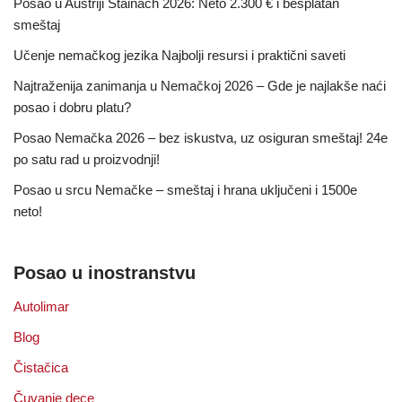
Posao u Austriji Stainach 2026: Neto 2.300 € i besplatan
smeštaj
Učenje nemačkog jezika Najbolji resursi i praktični saveti
Najtraženija zanimanja u Nemačkoj 2026 – Gde je najlakše naći
posao i dobru platu?
Posao Nemačka 2026 – bez iskustva, uz osiguran smeštaj! 24e
po satu rad u proizvodnji!
Posao u srcu Nemačke – smeštaj i hrana uključeni i 1500e
neto!
Posao u inostranstvu
Autolimar
Blog
Čistačica
Čuvanje dece