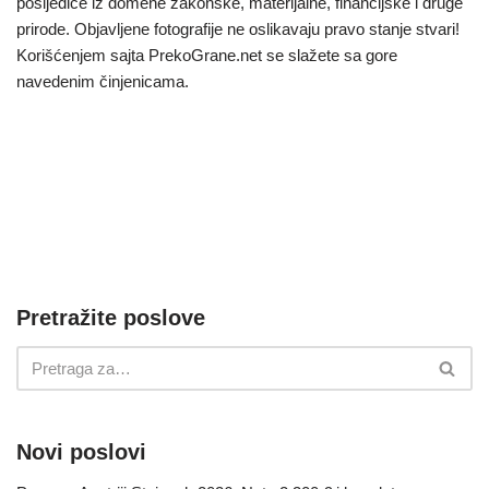
posljedice iz domene zakonske, materijalne, financijske i druge
prirode. Objavljene fotografije ne oslikavaju pravo stanje stvari!
Korišćenjem sajta PrekoGrane.net se slažete sa gore
navedenim činjenicama.
Pretražite poslove
Novi poslovi