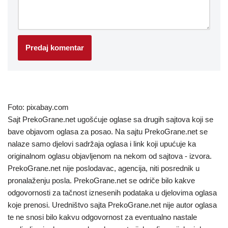
Foto: pixabay.com
Sajt PrekoGrane.net ugošćuje oglase sa drugih sajtova koji se
bave objavom oglasa za posao. Na sajtu PrekoGrane.net se
nalaze samo djelovi sadržaja oglasa i link koji upućuje ka
originalnom oglasu objavljenom na nekom od sajtova - izvora.
PrekoGrane.net nije poslodavac, agencija, niti posrednik u
pronalaženju posla. PrekoGrane.net se odriče bilo kakve
odgovornosti za tačnost iznesenih podataka u djelovima oglasa
koje prenosi. Uredništvo sajta PrekoGrane.net nije autor oglasa
te ne snosi bilo kakvu odgovornost za eventualno nastale