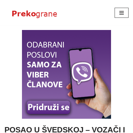
Skoči
na
sadržaj
POSAO U ŠVEDSKOJ – VOZAČI I