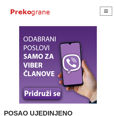
Skoči
na
sadržaj
POSAO UJEDINJENO