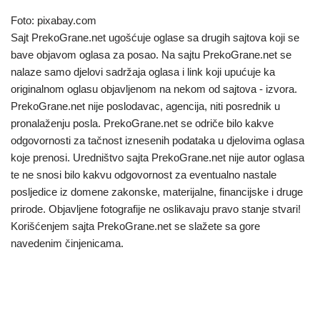
Foto: pixabay.com
Sajt PrekoGrane.net ugošćuje oglase sa drugih sajtova koji se
bave objavom oglasa za posao. Na sajtu PrekoGrane.net se
nalaze samo djelovi sadržaja oglasa i link koji upućuje ka
originalnom oglasu objavljenom na nekom od sajtova - izvora.
PrekoGrane.net nije poslodavac, agencija, niti posrednik u
pronalaženju posla. PrekoGrane.net se odriče bilo kakve
odgovornosti za tačnost iznesenih podataka u djelovima oglasa
koje prenosi. Uredništvo sajta PrekoGrane.net nije autor oglasa
te ne snosi bilo kakvu odgovornost za eventualno nastale
posljedice iz domene zakonske, materijalne, financijske i druge
prirode. Objavljene fotografije ne oslikavaju pravo stanje stvari!
Korišćenjem sajta PrekoGrane.net se slažete sa gore
navedenim činjenicama.