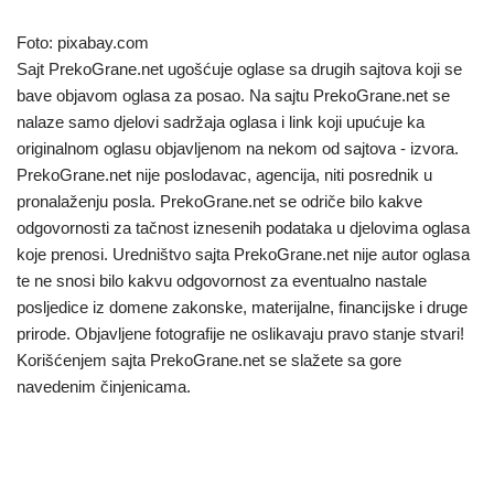
Foto: pixabay.com
Sajt PrekoGrane.net ugošćuje oglase sa drugih sajtova koji se
bave objavom oglasa za posao. Na sajtu PrekoGrane.net se
nalaze samo djelovi sadržaja oglasa i link koji upućuje ka
originalnom oglasu objavljenom na nekom od sajtova - izvora.
PrekoGrane.net nije poslodavac, agencija, niti posrednik u
pronalaženju posla. PrekoGrane.net se odriče bilo kakve
odgovornosti za tačnost iznesenih podataka u djelovima oglasa
koje prenosi. Uredništvo sajta PrekoGrane.net nije autor oglasa
te ne snosi bilo kakvu odgovornost za eventualno nastale
posljedice iz domene zakonske, materijalne, financijske i druge
prirode. Objavljene fotografije ne oslikavaju pravo stanje stvari!
Korišćenjem sajta PrekoGrane.net se slažete sa gore
navedenim činjenicama.