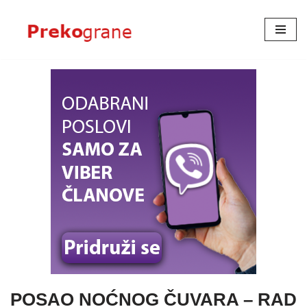
Skoči
na
sadržaj
POSAO NOĆNOG ČUVARA – RAD