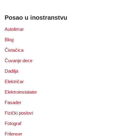
Posao u inostranstvu
Autolimar
Blog
Čistačica
Čuvanje dece
Dadilja
Električar
Elektroinstalater
Fasader
Fizički poslovi
Fotograf
Frilenser