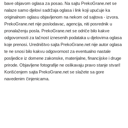
bave objavom oglasa za posao. Na sajtu PrekoGrane.net se
nalaze samo djelovi sadržaja oglasa i link koji upućuje ka
originalnom oglasu objavljenom na nekom od sajtova - izvora.
PrekoGrane.net nije poslodavac, agencija, niti posrednik u
pronalaženju posla. PrekoGrane.net se odriče bilo kakve
odgovornosti za tačnost iznesenih podataka u djelovima oglasa
koje prenosi. Uredništvo sajta PrekoGrane.net nije autor oglasa
te ne snosi bilo kakvu odgovornost za eventualno nastale
posljedice iz domene zakonske, materijalne, financijske i druge
prirode. Objavljene fotografije ne oslikavaju pravo stanje stvari!
Korišćenjem sajta PrekoGrane.net se slažete sa gore
navedenim činjenicama.