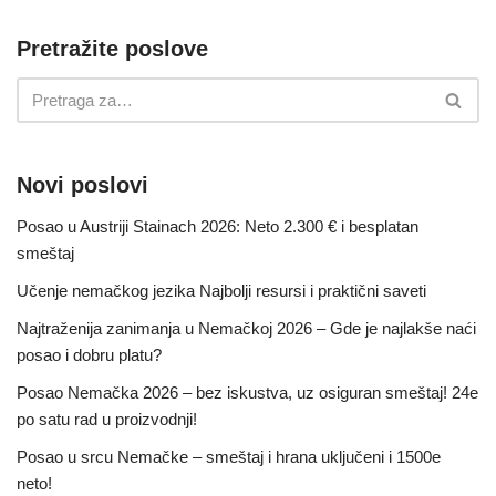
Pretražite poslove
Novi poslovi
Posao u Austriji Stainach 2026: Neto 2.300 € i besplatan
smeštaj
Učenje nemačkog jezika Najbolji resursi i praktični saveti
Najtraženija zanimanja u Nemačkoj 2026 – Gde je najlakše naći
posao i dobru platu?
Posao Nemačka 2026 – bez iskustva, uz osiguran smeštaj! 24e
po satu rad u proizvodnji!
Posao u srcu Nemačke – smeštaj i hrana uključeni i 1500e
neto!