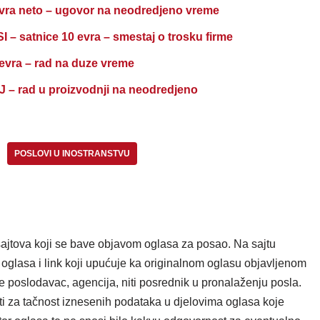
a neto – ugovor na neodredjeno vreme
atnice 10 evra – smestaj o trosku firme
ra – rad na duze vreme
rad u proizvodnji na neodredjeno
POSLOVI U INOSTRANSTVU
ajtova koji se bave objavom oglasa za posao. Na sajtu
oglasa i link koji upućuje ka originalnom oglasu objavljenom
e poslodavac, agencija, niti posrednik u pronalaženju posla.
i za tačnost iznesenih podataka u djelovima oglasa koje