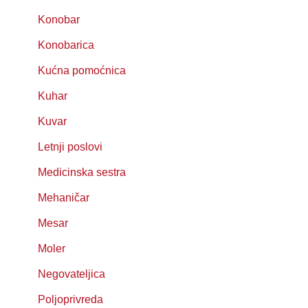
Konobar
Konobarica
Kućna pomoćnica
Kuhar
Kuvar
Letnji poslovi
Medicinska sestra
Mehaničar
Mesar
Moler
Negovateljica
Poljoprivreda