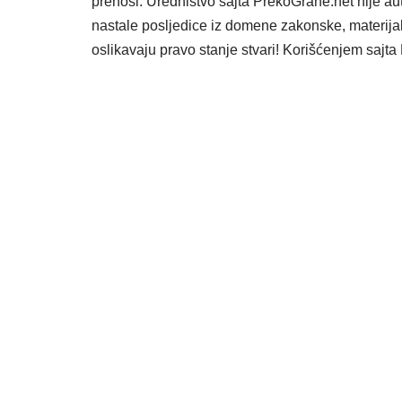
prenosi. Uredništvo sajta PrekoGrane.net nije au
nastale posljedice iz domene zakonske, materijaln
oslikavaju pravo stanje stvari! Korišćenjem saj