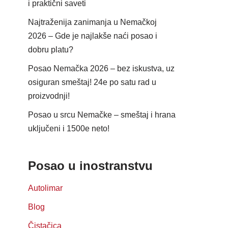
i praktični saveti
Najtraženija zanimanja u Nemačkoj
2026 – Gde je najlakše naći posao i
dobru platu?
Posao Nemačka 2026 – bez iskustva, uz
osiguran smeštaj! 24e po satu rad u
proizvodnji!
Posao u srcu Nemačke – smeštaj i hrana
uključeni i 1500e neto!
Posao u inostranstvu
Autolimar
Blog
Čistačica