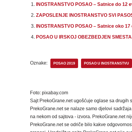
INOSTRANSTVO POSAO – Satnice do 12 evr
ZAPOSLENJE INOSTRANSTVO SVI PASOSI – s
INOSTRANSTVO POSAO – Satnice oko 17 ev
POSAO U IRSKOJ OBEZBEDJEN SMESTAJ – 
Oznake:
POSAO 2019
POSAO U INOSTRANSTVU
Foto: pixabay.com
Sajt PrekoGrane.net ugošćuje oglase sa drugih s
PrekoGrane.net se nalaze samo djelovi sadržaja 
na nekom od sajtova - izvora. PrekoGrane.net nij
PrekoGrane.net se odriče bilo kakve odgovornost