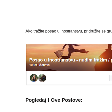
Ako tražite posao u inostranstvu, pridružite se gru
Pogledaj I Ove Poslove: