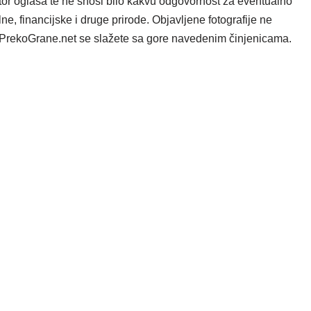
tor oglasa te ne snosi bilo kakvu odgovornost za eventualno
e, financijske i druge prirode. Objavljene fotografije ne
ta PrekoGrane.net se slažete sa gore navedenim činjenicama.