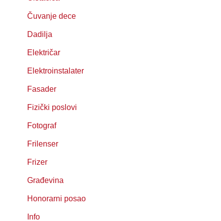
Čuvanje dece
Dadilja
Električar
Elektroinstalater
Fasader
Fizički poslovi
Fotograf
Frilenser
Frizer
Građevina
Honorarni posao
Info