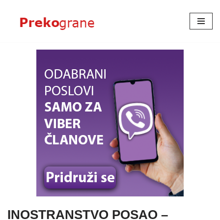
Skoči
na
sadržaj
INOSTRANSTVO POSAO –