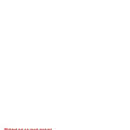
Prijavi se za ovaj posao