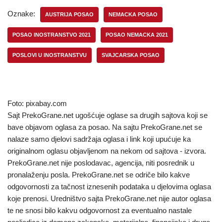
Oznake:
AUSTRIJA POSAO
NEMACKA POSAO
POSAO INOSTRANSTVO 2021
POSAO NEMACKA 2021
POSLOVI U INOSTRANSTVU
SVAJCARSKA POSAO
Foto: pixabay.com
Sajt PrekoGrane.net ugošćuje oglase sa drugih sajtova koji se
bave objavom oglasa za posao. Na sajtu PrekoGrane.net se
nalaze samo djelovi sadržaja oglasa i link koji upućuje ka
originalnom oglasu objavljenom na nekom od sajtova - izvora.
PrekoGrane.net nije poslodavac, agencija, niti posrednik u
pronalaženju posla. PrekoGrane.net se odriče bilo kakve
odgovornosti za tačnost iznesenih podataka u djelovima oglasa
koje prenosi. Uredništvo sajta PrekoGrane.net nije autor oglasa
te ne snosi bilo kakvu odgovornost za eventualno nastale