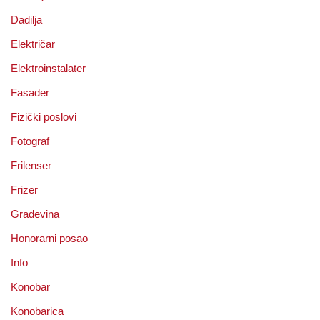
Dadilja
Električar
Elektroinstalater
Fasader
Fizički poslovi
Fotograf
Frilenser
Frizer
Građevina
Honorarni posao
Info
Konobar
Konobarica