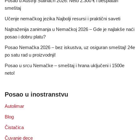
Posao u Austriji Stainach 2026: Neto 2.300 € i besplatan
smeštaj
Učenje nemačkog jezika Najbolji resursi i praktični saveti
Najtraženija zanimanja u Nemačkoj 2026 – Gde je najlakše naći
posao i dobru platu?
Posao Nemačka 2026 – bez iskustva, uz osiguran smeštaj! 24e
po satu rad u proizvodnji!
Posao u srcu Nemačke – smeštaj i hrana uključeni i 1500e
neto!
Posao u inostranstvu
Autolimar
Blog
Čistačica
Čuvanje dece