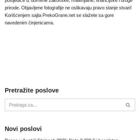
posljedice iz domene zakonske, materijalne, financijske i druge
prirode. Objavljene fotografije ne oslikavaju pravo stanje stvari!
Korišćenjem sajta PrekoGrane.net se slažete sa gore
navedenim činjenicama.
Pretražite poslove
Novi poslovi