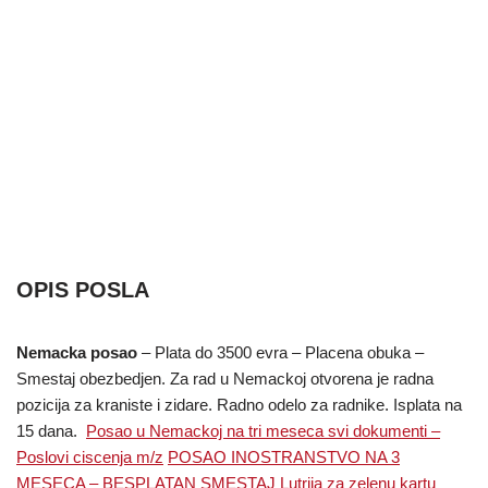
OPIS POSLA
Nemacka posao
– Plata do 3500 evra – Placena obuka –
Smestaj obezbedjen. Za rad u Nemackoj otvorena je radna
pozicija za kraniste i zidare. Radno odelo za radnike. Isplata na
15 dana.
Posao u Nemackoj na tri meseca svi dokumenti –
Poslovi ciscenja m/z
POSAO INOSTRANSTVO NA 3
MESECA – BESPLATAN SMESTAJ
Lutrija za zelenu kartu