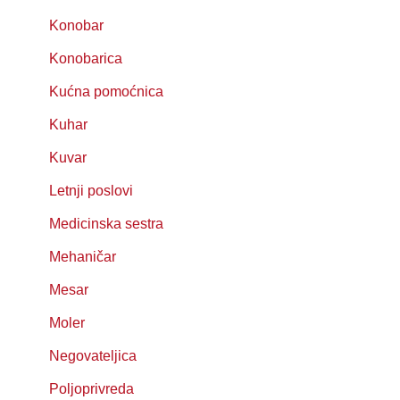
Konobar
Konobarica
Kućna pomoćnica
Kuhar
Kuvar
Letnji poslovi
Medicinska sestra
Mehaničar
Mesar
Moler
Negovateljica
Poljoprivreda