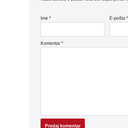
Ime
*
E-pošta
Komentar
*