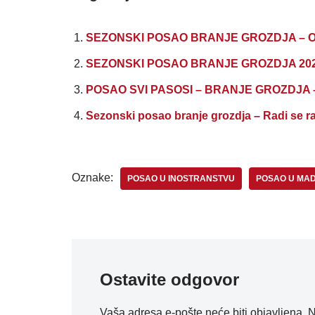
SEZONSKI POSAO BRANJE GROZDJA – Obe
SEZONSKI POSAO BRANJE GROZDJA 202
POSAO SVI PASOSI – BRANJE GROZDJA – sm
Sezonski posao branje grozdja – Radi se ra
Oznake:
POSAO U INOSTRANSTVU
POSAO U MA
Ostavite odgovor
Vaša adresa e-pošte neće biti objavljena.
N