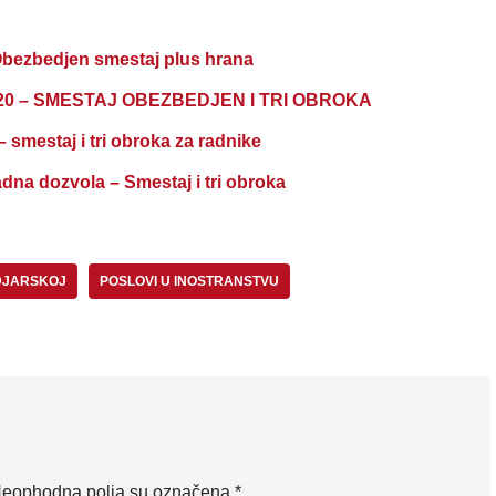
zbedjen smestaj plus hrana
0 – SMESTAJ OBEZBEDJEN I TRI OBROKA
estaj i tri obroka za radnike
dna dozvola – Smestaj i tri obroka
DJARSKOJ
POSLOVI U INOSTRANSTVU
eophodna polja su označena
*