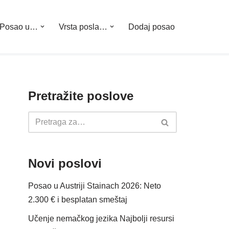
Posao u…
Vrsta posla…
Dodaj posao
Pretražite poslove
Novi poslovi
Posao u Austriji Stainach 2026: Neto
2.300 € i besplatan smeštaj
Učenje nemačkog jezika Najbolji resursi