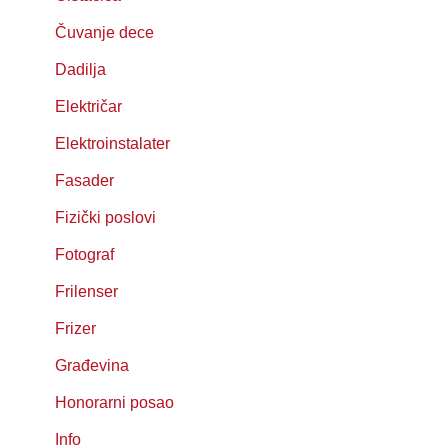
Čuvanje dece
Dadilja
Električar
Elektroinstalater
Fasader
Fizički poslovi
Fotograf
Frilenser
Frizer
Građevina
Honorarni posao
Info