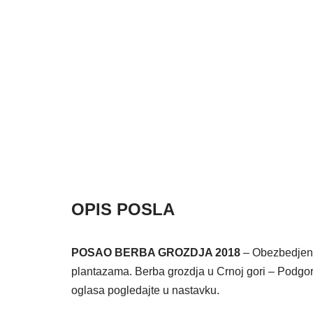
OPIS POSLA
POSAO BERBA GROZDJA 2018
– Obezbedjen s
plantazama. Berba grozdja u Crnoj gori – Podgori
oglasa pogledajte u nastavku.