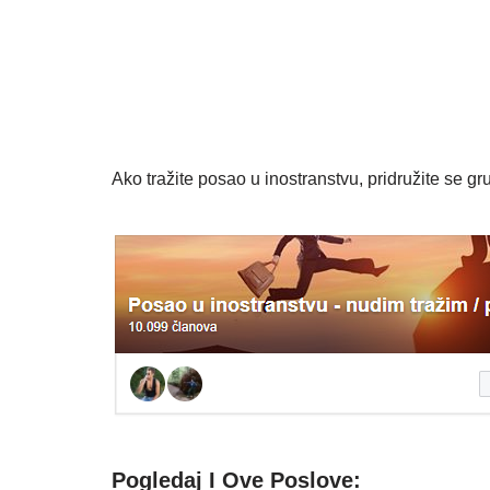
Ako tražite posao u inostranstvu, pridružite se gru
Pogledaj I Ove Poslove: