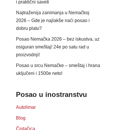
i praktični saveti
Najtraženija zanimanja u Nemačkoj
2026 – Gde je najlakše naći posao i
dobru platu?
Posao Nemačka 2026 – bez iskustva, uz
osiguran smeštaj! 24e po satu rad u
proizvodnji!
Posao u srcu Nemačke – smeštaj i hrana
uključeni i 1500e neto!
Posao u inostranstvu
Autolimar
Blog
Čistačica