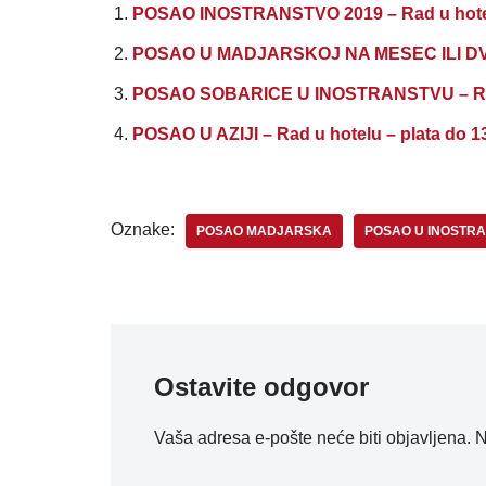
POSAO INOSTRANSTVO 2019 – Rad u hotelu 
POSAO U MADJARSKOJ NA MESEC ILI DVA M
POSAO SOBARICE U INOSTRANSTVU – Rad u
POSAO U AZIJI – Rad u hotelu – plata do 1
Oznake:
POSAO MADJARSKA
POSAO U INOSTR
Ostavite odgovor
Vaša adresa e-pošte neće biti objavljena.
N