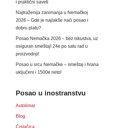
i praktični saveti
Najtraženija zanimanja u Nemačkoj
2026 – Gde je najlakše naći posao i
dobru platu?
Posao Nemačka 2026 – bez iskustva, uz
osiguran smeštaj! 24e po satu rad u
proizvodnji!
Posao u srcu Nemačke – smeštaj i hrana
uključeni i 1500e neto!
Posao u inostranstvu
Autolimar
Blog
Čistačica