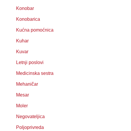
Konobar
Konobarica
Kućna pomoćnica
Kuhar
Kuvar
Letnji poslovi
Medicinska sestra
Mehaničar
Mesar
Moler
Negovateljica
Poljoprivreda