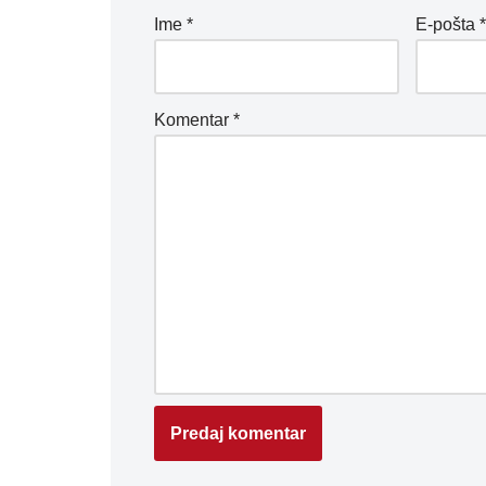
Ime
*
E-pošta
Komentar
*