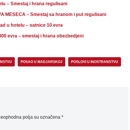
– Smestaj i hrana regulisani
ESECA – Smestaj sa hranom i put regulisani
 hotelu – satnice 10 evra
300 evra – smestaj i hrana obezbedjeni
ANSTVU
POSAO U MADJARSKOJ
POSLOVI U INOSTRANSTVU
eophodna polja su označena
*