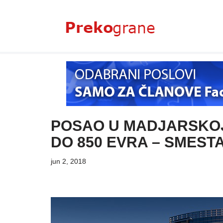
Skoči
na
sadržaj
POSAO U MADJARSKOJ 
DO 850 EVRA – SMEST
jun 2, 2018