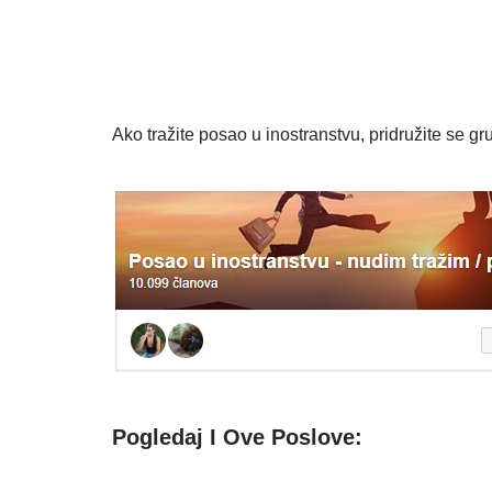
Ako tražite posao u inostranstvu, pridružite se gru
Pogledaj I Ove Poslove: