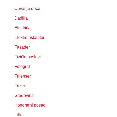
Čuvanje dece
Dadilja
Električar
Elektroinstalater
Fasader
Fizički poslovi
Fotograf
Frilenser
Frizer
Građevina
Honorarni posao
Info