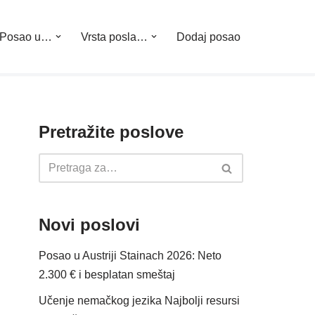
Posao u…
Vrsta posla…
Dodaj posao
Pretražite poslove
Novi poslovi
Posao u Austriji Stainach 2026: Neto
2.300 € i besplatan smeštaj
Učenje nemačkog jezika Najbolji resursi