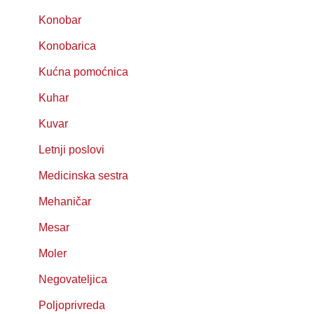
Konobar
Konobarica
Kućna pomoćnica
Kuhar
Kuvar
Letnji poslovi
Medicinska sestra
Mehaničar
Mesar
Moler
Negovateljica
Poljoprivreda