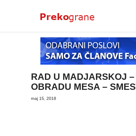
Skoči
na
sadržaj
RAD U MADJARSKOJ – 
OBRADU MESA – SMES
maj 15, 2018