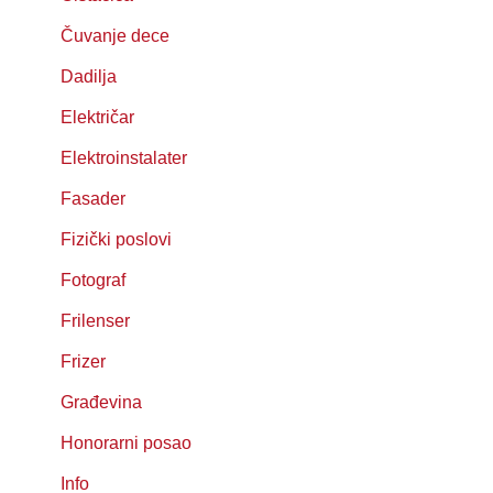
Čuvanje dece
Dadilja
Električar
Elektroinstalater
Fasader
Fizički poslovi
Fotograf
Frilenser
Frizer
Građevina
Honorarni posao
Info