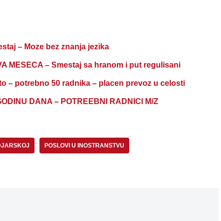
j – Moze bez znanja jezika
ESECA – Smestaj sa hranom i put regulisani
o – potrebno 50 radnika – placen prevoz u celosti
ODINU DANA – POTREEBNI RADNICI M/Z
DJARSKOJ
POSLOVI U INOSTRANSTVU