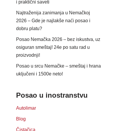
i praktični saveti
Najtraženija zanimanja u Nemačkoj
2026 – Gde je najlakše naći posao i
dobru platu?
Posao Nemačka 2026 – bez iskustva, uz
osiguran smeštaj! 24e po satu rad u
proizvodnji!
Posao u srcu Nemačke – smeštaj i hrana
uključeni i 1500e neto!
Posao u inostranstvu
Autolimar
Blog
Čistačica