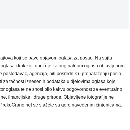
ajtova koji se bave objavom oglasa za posao. Na sajtu
oglasa i link koji upućuje ka originalnom oglasu objavljenom
e poslodavac, agencija, niti posrednik u pronalaženju posla.
i za tačnost iznesenih podataka u djelovima oglasa koje
tor oglasa te ne snosi bilo kakvu odgovornost za eventualno
e, financijske i druge prirode. Objavljene fotografije ne
ta PrekoGrane.net se slažete sa gore navedenim činjenicama.