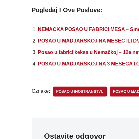
Pogledaj I Ove Poslove:
NEMACKA POSAO U FABRICI MESA – Smesta
POSAO U MADJARSKOJ NA MESEC ILI DVA M
Posao u fabrici keksa u Nemačkoj – 12e net
POSAO U MADJARSKOJ NA 3 MESECA I G
Oznake:
POSAO U INOSTRANSTVU
POSAO U MA
Ostavite odgovor