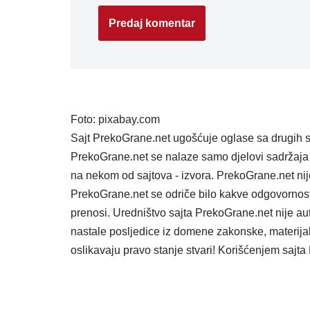
Foto: pixabay.com
Sajt PrekoGrane.net ugošćuje oglase sa drugih s
PrekoGrane.net se nalaze samo djelovi sadržaja 
na nekom od sajtova - izvora. PrekoGrane.net nij
PrekoGrane.net se odriče bilo kakve odgovornost
prenosi. Uredništvo sajta PrekoGrane.net nije au
nastale posljedice iz domene zakonske, materijaln
oslikavaju pravo stanje stvari! Korišćenjem saj