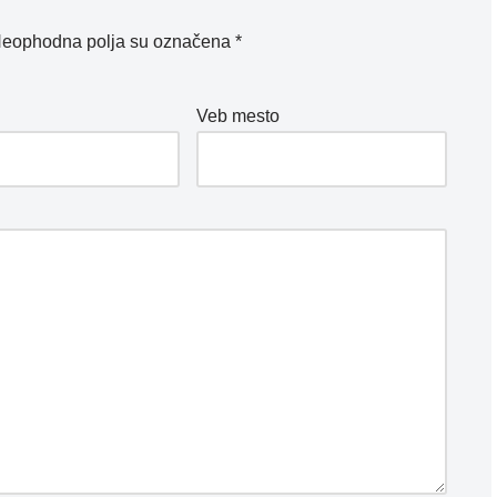
eophodna polja su označena
*
*
Veb mesto