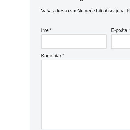
Vaša adresa e-pošte neće biti objavljena.
N
Ime
*
E-pošta
Komentar
*