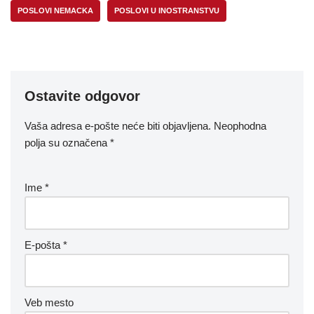
POSLOVI NEMACKA
POSLOVI U INOSTRANSTVU
Ostavite odgovor
Vaša adresa e-pošte neće biti objavljena.
Neophodna
polja su označena
*
Ime
*
E-pošta
*
Veb mesto