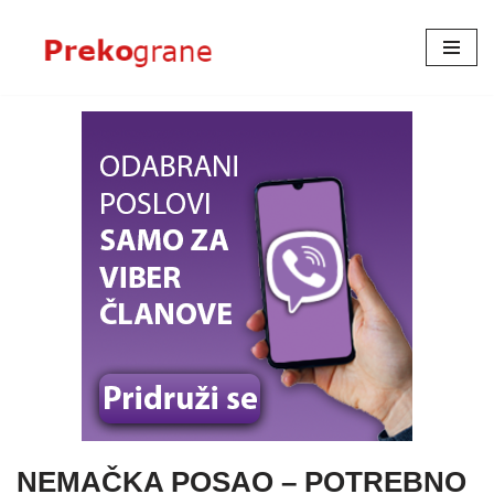
Skoči
na
sadržaj
NEMAČKA POSAO – POTREBNO