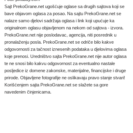
Sajt PrekoGrane.net ugošćuje oglase sa drugih sajtova koji se
bave objavom oglasa za posao. Na sajtu PrekoGrane.net se
nalaze samo djelovi sadržaja oglasa i link koji upućuje ka
originalnom oglasu objavljenom na nekom od sajtova - izvora.
PrekoGrane.net nije poslodavac, agencija, niti posrednik u
pronalaženju posla. PrekoGrane.net se odriče bilo kakve
odgovornosti za tačnost iznesenih podataka u djelovima oglasa
koje prenosi. Uredništvo sajta PrekoGrane.net nije autor oglasa
te ne snosi bilo kakvu odgovornost za eventualno nastale
posljedice iz domene zakonske, materijalne, financijske i druge
prirode. Objavljene fotografije ne oslikavaju pravo stanje stvari!
Korišćenjem sajta PrekoGrane.net se slažete sa gore
navedenim činjenicama.