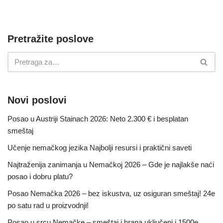
Pretražite poslove
Novi poslovi
Posao u Austriji Stainach 2026: Neto 2.300 € i besplatan
smeštaj
Učenje nemačkog jezika Najbolji resursi i praktični saveti
Najtraženija zanimanja u Nemačkoj 2026 – Gde je najlakše naći
posao i dobru platu?
Posao Nemačka 2026 – bez iskustva, uz osiguran smeštaj! 24e
po satu rad u proizvodnji!
Posao u srcu Nemačke – smeštaj i hrana uključeni i 1500e