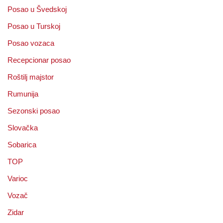
Posao u Švedskoj
Posao u Turskoj
Posao vozaca
Recepcionar posao
Roštilj majstor
Rumunija
Sezonski posao
Slovačka
Sobarica
TOP
Varioc
Vozač
Zidar