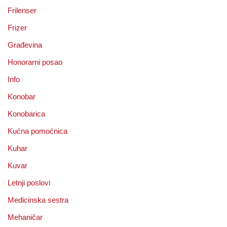
Frilenser
Frizer
Građevina
Honorarni posao
Info
Konobar
Konobarica
Kućna pomoćnica
Kuhar
Kuvar
Letnji poslovi
Medicinska sestra
Mehaničar