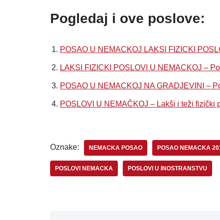
Pogledaj i ove poslove:
POSAO U NEMACKOJ LAKSI FIZICKI POSLOVI 
LAKSI FIZICKI POSLOVI U NEMACKOJ – Potre
POSAO U NEMACKOJ NA GRADJEVINI – Pomocn
POSLOVI U NEMAČKOJ – Lakši i teži fizički p
Oznake:
NEMACKA POSAO
POSAO NEMACKA 20
POSLOVI NEMACKA
POSLOVI U INOSTRANSTVU