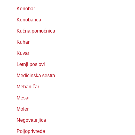
Konobar
Konobarica
Kućna pomoćnica
Kuhar
Kuvar
Letnji poslovi
Medicinska sestra
Mehaničar
Mesar
Moler
Negovateljica
Poljoprivreda