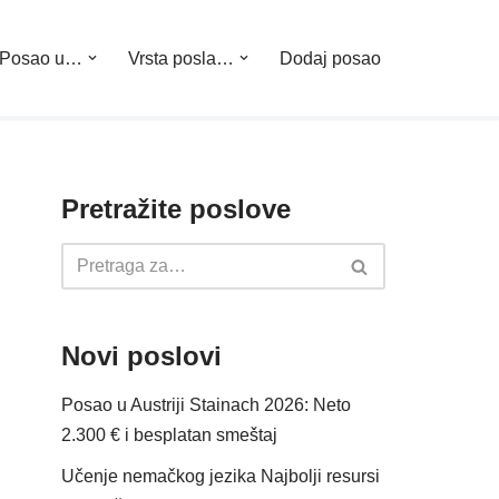
Posao u…
Vrsta posla…
Dodaj posao
Pretražite poslove
Novi poslovi
Posao u Austriji Stainach 2026: Neto
2.300 € i besplatan smeštaj
Učenje nemačkog jezika Najbolji resursi