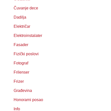
Čuvanje dece
Dadilja
Električar
Elektroinstalater
Fasader
Fizički poslovi
Fotograf
Frilenser
Frizer
Građevina
Honorarni posao
Info