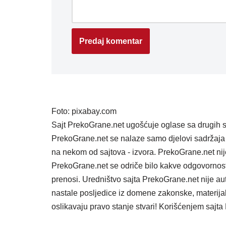
Foto: pixabay.com
Sajt PrekoGrane.net ugošćuje oglase sa drugih s
PrekoGrane.net se nalaze samo djelovi sadržaja 
na nekom od sajtova - izvora. PrekoGrane.net nij
PrekoGrane.net se odriče bilo kakve odgovornost
prenosi. Uredništvo sajta PrekoGrane.net nije au
nastale posljedice iz domene zakonske, materijaln
oslikavaju pravo stanje stvari! Korišćenjem saj