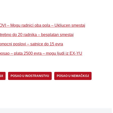
– Mogu radnici oba pola – Ukljucen smestaj
bno do 20 radnika – besplatan smestaj
i poslovi – satnice do 15 evra
osao – plata 2500 evra – mogu ljudi iz EX-YU
18
POSAO U INOSTRANSTVU
POSAO U NEMAČKOJ