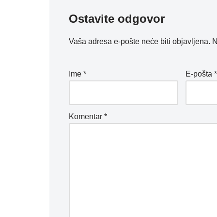
Ostavite odgovor
Vaša adresa e-pošte neće biti objavljena.
N
Ime
*
E-pošta
Komentar
*