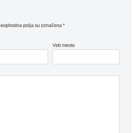
eophodna polja su označena
*
*
Veb mesto