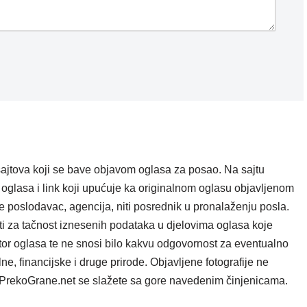
ajtova koji se bave objavom oglasa za posao. Na sajtu
oglasa i link koji upućuje ka originalnom oglasu objavljenom
e poslodavac, agencija, niti posrednik u pronalaženju posla.
i za tačnost iznesenih podataka u djelovima oglasa koje
tor oglasa te ne snosi bilo kakvu odgovornost za eventualno
e, financijske i druge prirode. Objavljene fotografije ne
ta PrekoGrane.net se slažete sa gore navedenim činjenicama.