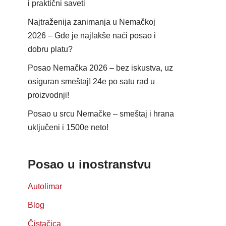
i praktični saveti
Najtraženija zanimanja u Nemačkoj
2026 – Gde je najlakše naći posao i
dobru platu?
Posao Nemačka 2026 – bez iskustva, uz
osiguran smeštaj! 24e po satu rad u
proizvodnji!
Posao u srcu Nemačke – smeštaj i hrana
uključeni i 1500e neto!
Posao u inostranstvu
Autolimar
Blog
Čistačica