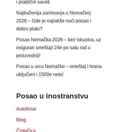
i praktični saveti
Najtraženija zanimanja u Nemačkoj
2026 – Gde je najlakše naći posao i
dobru platu?
Posao Nemačka 2026 – bez iskustva, uz
osiguran smeštaj! 24e po satu rad u
proizvodnji!
Posao u srcu Nemačke – smeštaj i hrana
uključeni i 1500e neto!
Posao u inostranstvu
Autolimar
Blog
Čistačica