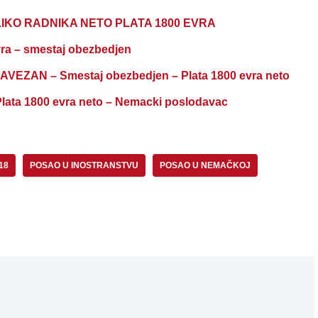
KO RADNIKA NETO PLATA 1800 EVRA
a – smestaj obezbedjen
ZAN – Smestaj obezbedjen – Plata 1800 evra neto
a 1800 evra neto – Nemacki poslodavac
18
POSAO U INOSTRANSTVU
POSAO U NEMAČKOJ