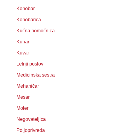
Konobar
Konobarica
Kućna pomoćnica
Kuhar
Kuvar
Letnji poslovi
Medicinska sestra
Mehaničar
Mesar
Moler
Negovateljica
Poljoprivreda