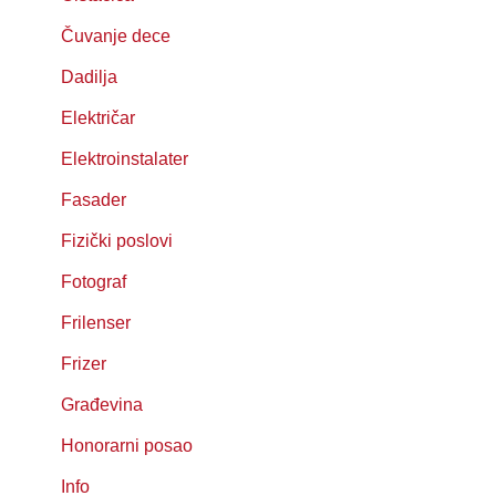
Čuvanje dece
Dadilja
Električar
Elektroinstalater
Fasader
Fizički poslovi
Fotograf
Frilenser
Frizer
Građevina
Honorarni posao
Info