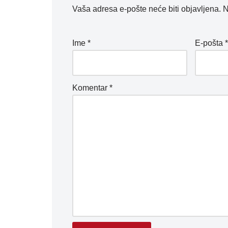
Vaša adresa e-pošte neće biti objavljena.
N
Ime
*
E-pošta
Komentar
*