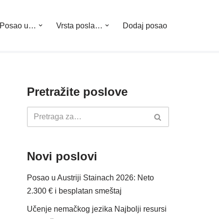
Posao u…
Vrsta posla…
Dodaj posao
Pretražite poslove
Novi poslovi
Posao u Austriji Stainach 2026: Neto
2.300 € i besplatan smeštaj
Učenje nemačkog jezika Najbolji resursi