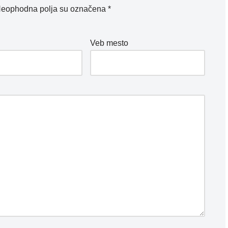
eophodna polja su označena
*
*
Veb mesto