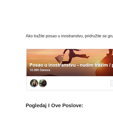
Ako tražite posao u inostranstvu, pridružite se gru
Pogledaj I Ove Poslove: