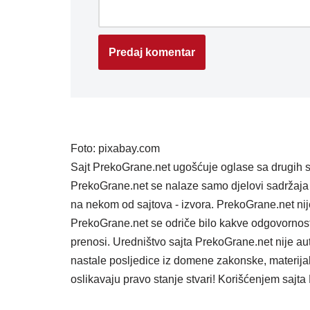
Foto: pixabay.com
Sajt PrekoGrane.net ugošćuje oglase sa drugih s
PrekoGrane.net se nalaze samo djelovi sadržaja 
na nekom od sajtova - izvora. PrekoGrane.net nij
PrekoGrane.net se odriče bilo kakve odgovornost
prenosi. Uredništvo sajta PrekoGrane.net nije au
nastale posljedice iz domene zakonske, materijaln
oslikavaju pravo stanje stvari! Korišćenjem saj