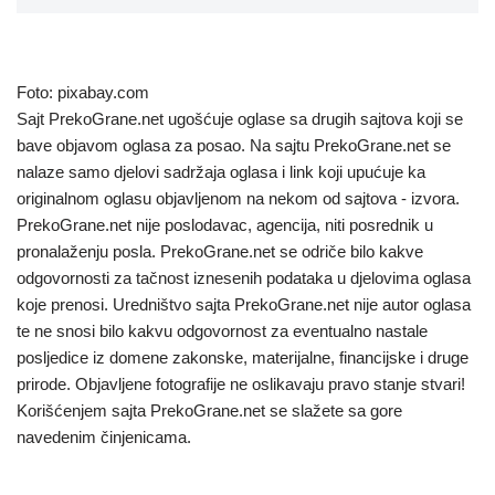
Foto: pixabay.com
Sajt PrekoGrane.net ugošćuje oglase sa drugih sajtova koji se
bave objavom oglasa za posao. Na sajtu PrekoGrane.net se
nalaze samo djelovi sadržaja oglasa i link koji upućuje ka
originalnom oglasu objavljenom na nekom od sajtova - izvora.
PrekoGrane.net nije poslodavac, agencija, niti posrednik u
pronalaženju posla. PrekoGrane.net se odriče bilo kakve
odgovornosti za tačnost iznesenih podataka u djelovima oglasa
koje prenosi. Uredništvo sajta PrekoGrane.net nije autor oglasa
te ne snosi bilo kakvu odgovornost za eventualno nastale
posljedice iz domene zakonske, materijalne, financijske i druge
prirode. Objavljene fotografije ne oslikavaju pravo stanje stvari!
Korišćenjem sajta PrekoGrane.net se slažete sa gore
navedenim činjenicama.