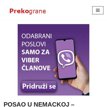
Skoči
na
sadržaj
POSAO U NEMACKOJ –