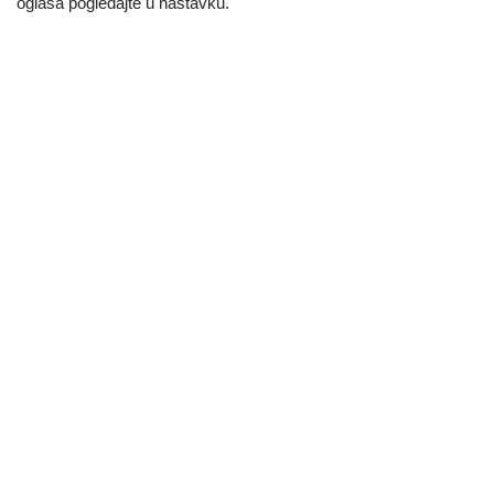
oglasa pogledajte u nastavku.