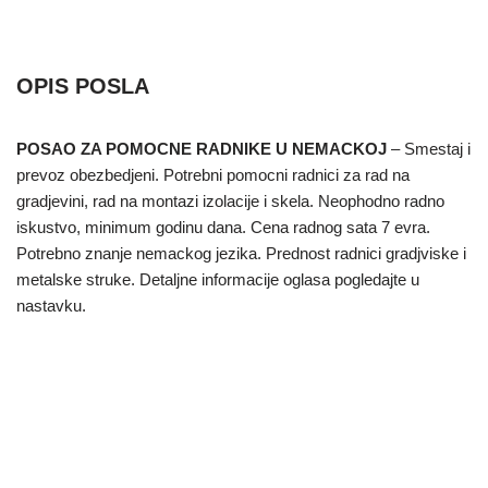
OPIS POSLA
POSAO ZA POMOCNE RADNIKE U NEMACKOJ
– Smestaj i
prevoz obezbedjeni. Potrebni pomocni radnici za rad na
gradjevini, rad na montazi izolacije i skela. Neophodno radno
iskustvo, minimum godinu dana. Cena radnog sata 7 evra.
Potrebno znanje nemackog jezika. Prednost radnici gradjviske i
metalske struke. Detaljne informacije oglasa pogledajte u
nastavku.