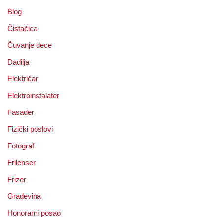
Blog
Čistačica
Čuvanje dece
Dadilja
Električar
Elektroinstalater
Fasader
Fizički poslovi
Fotograf
Frilenser
Frizer
Građevina
Honorarni posao