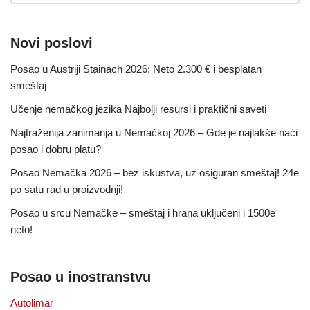
Novi poslovi
Posao u Austriji Stainach 2026: Neto 2.300 € i besplatan
smeštaj
Učenje nemačkog jezika Najbolji resursi i praktični saveti
Najtraženija zanimanja u Nemačkoj 2026 – Gde je najlakše naći
posao i dobru platu?
Posao Nemačka 2026 – bez iskustva, uz osiguran smeštaj! 24e
po satu rad u proizvodnji!
Posao u srcu Nemačke – smeštaj i hrana uključeni i 1500e
neto!
Posao u inostranstvu
Autolimar