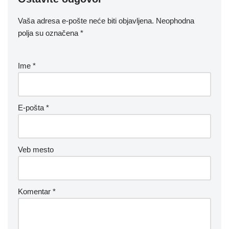
Vaša adresa e-pošte neće biti objavljena.
Neophodna
polja su označena
*
Ime
*
E-pošta
*
Veb mesto
Komentar
*