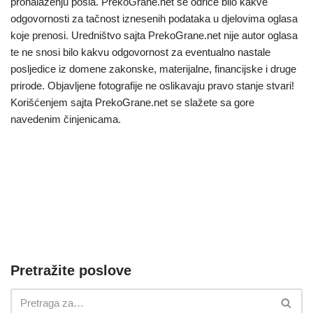
pronalaženju posla. PrekoGrane.net se odriče bilo kakve
odgovornosti za tačnost iznesenih podataka u djelovima oglasa
koje prenosi. Uredništvo sajta PrekoGrane.net nije autor oglasa
te ne snosi bilo kakvu odgovornost za eventualno nastale
posljedice iz domene zakonske, materijalne, financijske i druge
prirode. Objavljene fotografije ne oslikavaju pravo stanje stvari!
Korišćenjem sajta PrekoGrane.net se slažete sa gore
navedenim činjenicama.
Pretražite poslove