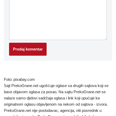
Foto: pixabay.com
Sajt PrekoGrane.net ugošćuje oglase sa drugih sajtova koji se
bave objavom oglasa za posao. Na sajtu PrekoGrane.net se
nalaze samo djelovi sadržaja oglasa i link koji upućuje ka
originalnom oglasu objavljenom na nekom od sajtova - izvora.
PrekoGrane.net nije poslodavac, agencija, niti posrednik u