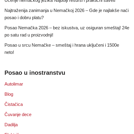
Učenje nemačkog jezika Najbolji resursi i praktični saveti
Najtraženija zanimanja u Nemačkoj 2026 – Gde je najlakše naći
posao i dobru platu?
Posao Nemačka 2026 – bez iskustva, uz osiguran smeštaj! 24e
po satu rad u proizvodnji!
Posao u srcu Nemačke – smeštaj i hrana uključeni i 1500e
neto!
Posao u inostranstvu
Autolimar
Blog
Čistačica
Čuvanje dece
Dadilja