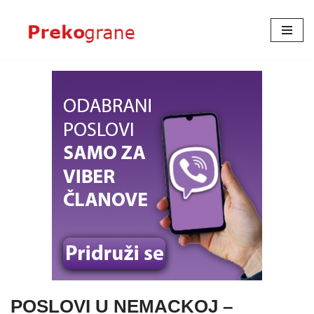
Skoči
na
sadržaj
POSLOVI U NEMACKOJ –