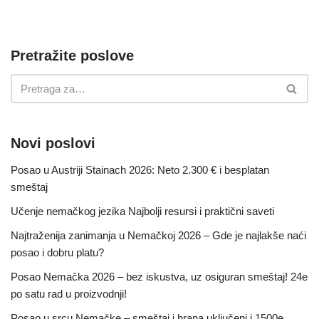
Pretražite poslove
Novi poslovi
Posao u Austriji Stainach 2026: Neto 2.300 € i besplatan
smeštaj
Učenje nemačkog jezika Najbolji resursi i praktični saveti
Najtraženija zanimanja u Nemačkoj 2026 – Gde je najlakše naći
posao i dobru platu?
Posao Nemačka 2026 – bez iskustva, uz osiguran smeštaj! 24e
po satu rad u proizvodnji!
Posao u srcu Nemačke – smeštaj i hrana uključeni i 1500e