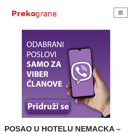
Skoči
na
sadržaj
POSAO U HOTELU NEMACKA –