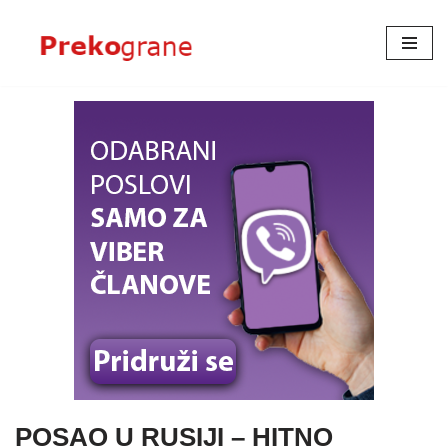
Skoči
na
sadržaj
POSAO U RUSIJI – HITNO