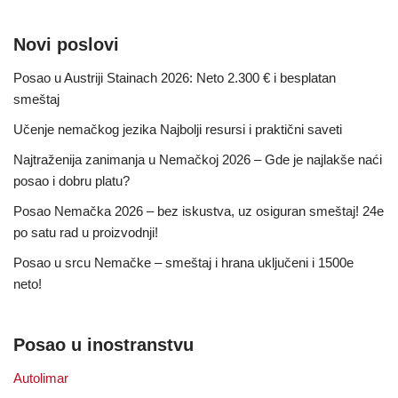
Novi poslovi
Posao u Austriji Stainach 2026: Neto 2.300 € i besplatan
smeštaj
Učenje nemačkog jezika Najbolji resursi i praktični saveti
Najtraženija zanimanja u Nemačkoj 2026 – Gde je najlakše naći
posao i dobru platu?
Posao Nemačka 2026 – bez iskustva, uz osiguran smeštaj! 24e
po satu rad u proizvodnji!
Posao u srcu Nemačke – smeštaj i hrana uključeni i 1500e
neto!
Posao u inostranstvu
Autolimar