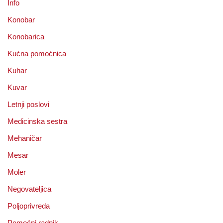
Info
Konobar
Konobarica
Kućna pomoćnica
Kuhar
Kuvar
Letnji poslovi
Medicinska sestra
Mehaničar
Mesar
Moler
Negovateljica
Poljoprivreda
Pomoćni radnik