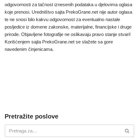
odgovornosti za tačnost iznesenih podataka u djelovima oglasa
koje prenosi. Uredništvo sajta PrekoGrane.net nije autor oglasa
te ne snosi bilo kakvu odgovornost za eventualno nastale
posljedice iz domene zakonske, materijalne, financijske i druge
prirode. Objavljene fotografije ne oslikavaju pravo stanje stvari!
Korišćenjem sajta PrekoGrane.net se slažete sa gore
navedenim činjenicama.
Pretražite poslove