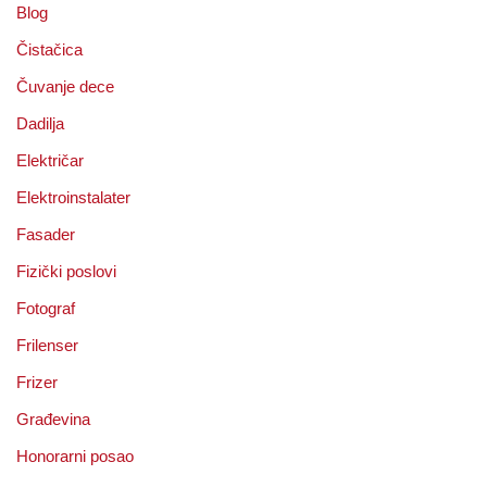
Blog
Čistačica
Čuvanje dece
Dadilja
Električar
Elektroinstalater
Fasader
Fizički poslovi
Fotograf
Frilenser
Frizer
Građevina
Honorarni posao