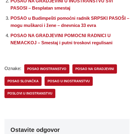
POSAO NA GRADJEVINI U INOSTRANSTVU SVI
PASOSI – Besplatan smestaj
POSAO u Budimpešti pomoćni radnik SRPSKI PASOŠI –
mogu muškarci i žene – dnevnica 33 evra
POSAO NA GRADJEVINI POMOCNI RADNICI U
NEMACKOJ – Smestaj i putni troskovi regulisani
Oznake:
POSAO INOSTRANSTVO
POSAO NA GRADJEVINI
POSAO SLOVAĆKA
POSAO U INOSTRANSTVU
POSLOVI U INOSTRANSTVU
Ostavite odgovor