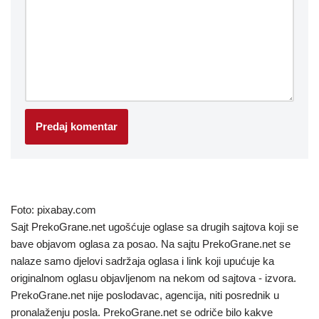
Foto: pixabay.com
Sajt PrekoGrane.net ugošćuje oglase sa drugih sajtova koji se
bave objavom oglasa za posao. Na sajtu PrekoGrane.net se
nalaze samo djelovi sadržaja oglasa i link koji upućuje ka
originalnom oglasu objavljenom na nekom od sajtova - izvora.
PrekoGrane.net nije poslodavac, agencija, niti posrednik u
pronalaženju posla. PrekoGrane.net se odriče bilo kakve