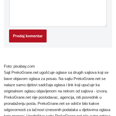
Foto: pixabay.com
Sajt PrekoGrane.net ugošćuje oglase sa drugih sajtova koji se
bave objavom oglasa za posao. Na sajtu PrekoGrane.net se
nalaze samo djelovi sadržaja oglasa i link koji upućuje ka
originalnom oglasu objavljenom na nekom od sajtova - izvora.
PrekoGrane.net nije poslodavac, agencija, niti posrednik u
pronalaženju posla. PrekoGrane.net se odriče bilo kakve
odgovornosti za tačnost iznesenih podataka u djelovima oglasa
koje prenosi. Uredništvo sajta PrekoGrane.net nije autor oglasa