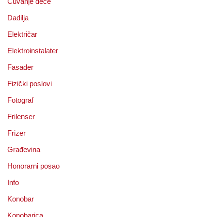
Čuvanje dece
Dadilja
Električar
Elektroinstalater
Fasader
Fizički poslovi
Fotograf
Frilenser
Frizer
Građevina
Honorarni posao
Info
Konobar
Konobarica