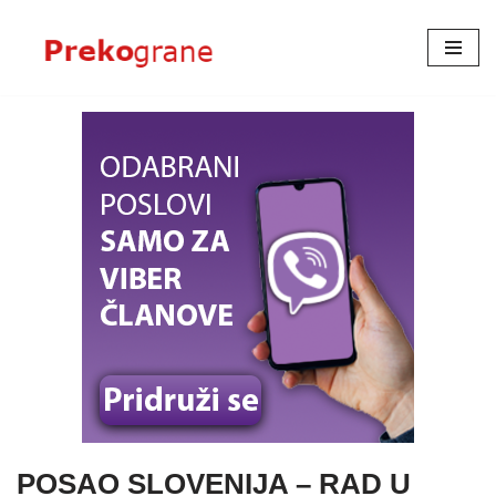
Skoči
na
sadržaj
POSAO SLOVENIJA – RAD U