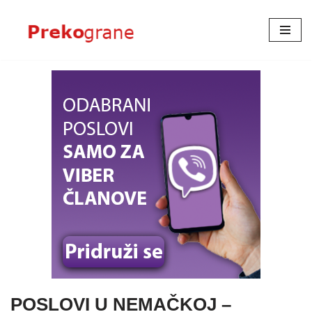
Skoči
na
sadržaj
POSLOVI U NEMAČKOJ –