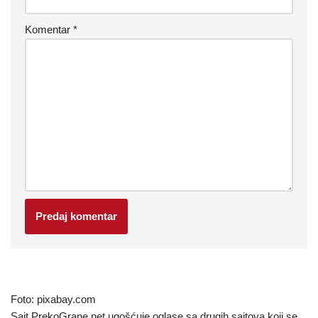
Komentar
*
Foto: pixabay.com
Sajt PrekoGrane.net ugošćuje oglase sa drugih sajtova koji se