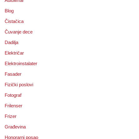
Autolimar
Blog
Čistačica
Čuvanje dece
Dadilja
Električar
Elektroinstalater
Fasader
Fizički poslovi
Fotograf
Frilenser
Frizer
Građevina
Honorarni posao