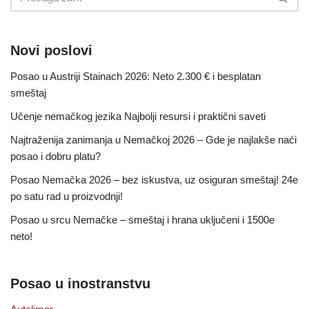
Novi poslovi
Posao u Austriji Stainach 2026: Neto 2.300 € i besplatan
smeštaj
Učenje nemačkog jezika Najbolji resursi i praktični saveti
Najtraženija zanimanja u Nemačkoj 2026 – Gde je najlakše naći
posao i dobru platu?
Posao Nemačka 2026 – bez iskustva, uz osiguran smeštaj! 24e
po satu rad u proizvodnji!
Posao u srcu Nemačke – smeštaj i hrana uključeni i 1500e
neto!
Posao u inostranstvu