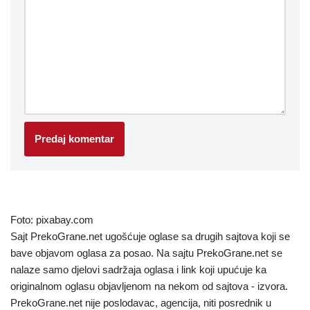
Foto: pixabay.com
Sajt PrekoGrane.net ugošćuje oglase sa drugih sajtova koji se
bave objavom oglasa za posao. Na sajtu PrekoGrane.net se
nalaze samo djelovi sadržaja oglasa i link koji upućuje ka
originalnom oglasu objavljenom na nekom od sajtova - izvora.
PrekoGrane.net nije poslodavac, agencija, niti posrednik u