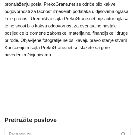
pronalaženju posla. PrekoGrane.net se odriče bilo kakve
odgovornosti za tačnost iznesenih podataka u djelovima oglasa
koje prenosi. Uredništvo sajta PrekoGrane.net nije autor oglasa
te ne snosi bilo kakvu odgovornost za eventualno nastale
posljedice iz domene zakonske, materijalne, financijske i druge
prirode. Objavljene fotografije ne oslikavaju pravo stanje stvari!
Korišćenjem sajta PrekoGrane.net se slažete sa gore
navedenim činjenicama.
Pretražite poslove