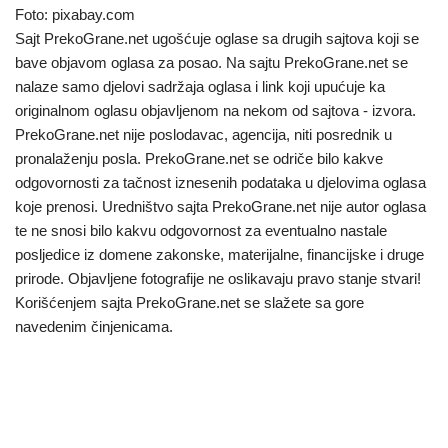
Foto: pixabay.com
Sajt PrekoGrane.net ugošćuje oglase sa drugih sajtova koji se
bave objavom oglasa za posao. Na sajtu PrekoGrane.net se
nalaze samo djelovi sadržaja oglasa i link koji upućuje ka
originalnom oglasu objavljenom na nekom od sajtova - izvora.
PrekoGrane.net nije poslodavac, agencija, niti posrednik u
pronalaženju posla. PrekoGrane.net se odriče bilo kakve
odgovornosti za tačnost iznesenih podataka u djelovima oglasa
koje prenosi. Uredništvo sajta PrekoGrane.net nije autor oglasa
te ne snosi bilo kakvu odgovornost za eventualno nastale
posljedice iz domene zakonske, materijalne, financijske i druge
prirode. Objavljene fotografije ne oslikavaju pravo stanje stvari!
Korišćenjem sajta PrekoGrane.net se slažete sa gore
navedenim činjenicama.