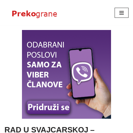
Skoči
na
sadržaj
RAD U SVAJCARSKOJ –