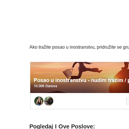
Ako tražite posao u inostranstvu, pridružite se gru
Pogledaj I Ove Poslove: