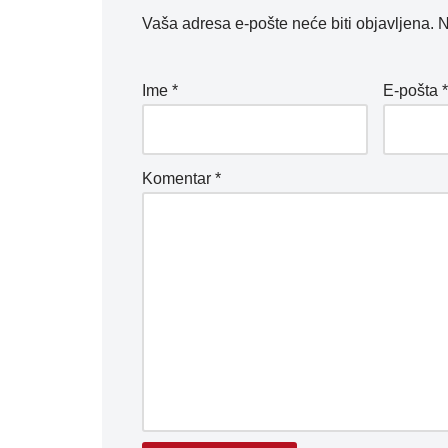
Vaša adresa e-pošte neće biti objavljena.
N
Ime
*
E-pošta
Komentar
*