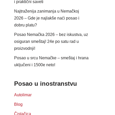
i praktični saveti
Najtraženija zanimanja u Nemačkoj
2026 – Gde je najlakše naći posao i
dobru platu?
Posao Nemačka 2026 – bez iskustva, uz
osiguran smeštaj! 24e po satu rad u
proizvodnji!
Posao u srcu Nemačke – smeštaj i hrana
uključeni i 1500e neto!
Posao u inostranstvu
Autolimar
Blog
Čistačica