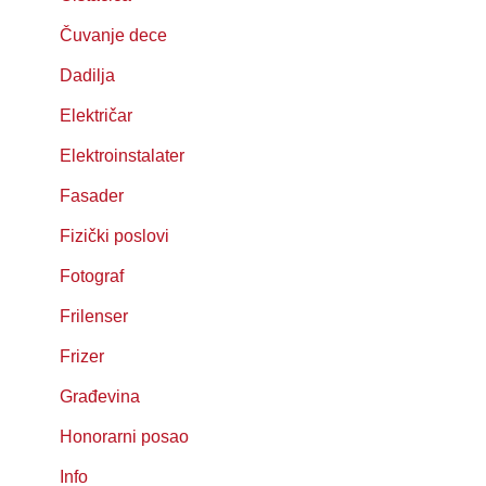
Čuvanje dece
Dadilja
Električar
Elektroinstalater
Fasader
Fizički poslovi
Fotograf
Frilenser
Frizer
Građevina
Honorarni posao
Info