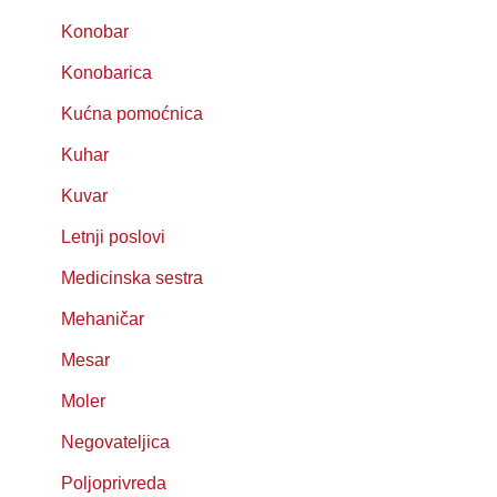
Konobar
Konobarica
Kućna pomoćnica
Kuhar
Kuvar
Letnji poslovi
Medicinska sestra
Mehaničar
Mesar
Moler
Negovateljica
Poljoprivreda