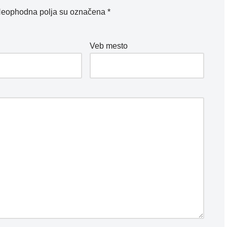
eophodna polja su označena
*
*
Veb mesto