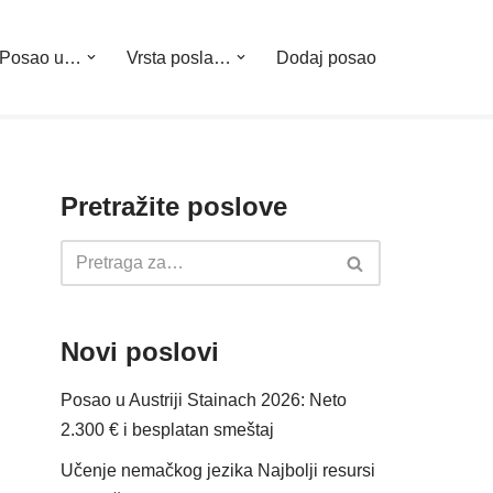
Posao u…
Vrsta posla…
Dodaj posao
Pretražite poslove
Novi poslovi
Posao u Austriji Stainach 2026: Neto
2.300 € i besplatan smeštaj
Učenje nemačkog jezika Najbolji resursi