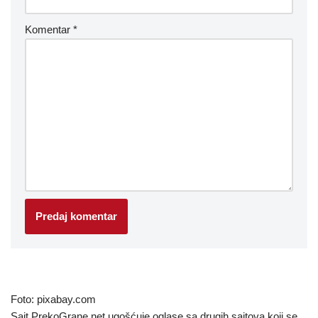
Komentar
*
Foto: pixabay.com
Sajt PrekoGrane.net ugošćuje oglase sa drugih sajtova koji se